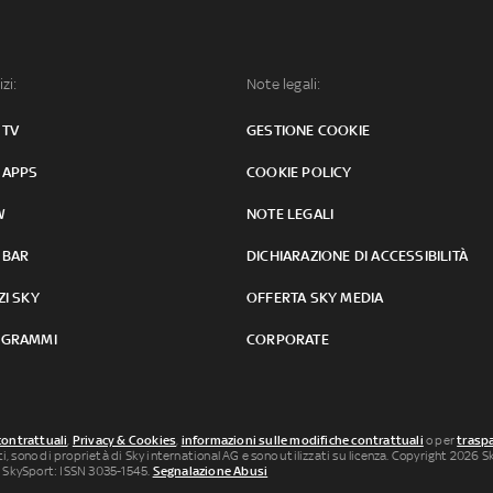
izi:
Note legali:
 TV
GESTIONE COOKIE
 APPS
COOKIE POLICY
W
NOTE LEGALI
 BAR
DICHIARAZIONE DI ACCESSIBILITÀ
ZI SKY
OFFERTA SKY MEDIA
GRAMMI
CORPORATE
contrattuali
,
Privacy & Cookies
,
informazioni sulle modifiche contrattuali
o per
traspa
uti, sono di proprietà di Sky international AG e sono utilizzati su licenza. Copyright 2026 Sky
 SkySport: ISSN 3035-1545.
Segnalazione Abusi