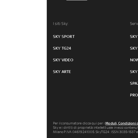
I siti Sky:
Serv
SKY SPORT
SKY
SKY TG24
SKY
SKY VIDEO
NO
SKY ARTE
SKY
SPA
PRO
Per il consumatore clicca qui per i
Moduli, Condizioni 
Sky e i diritti di proprietà intellettuale in essi conten
Milano P.IVA 04619241005. SkyTG24: ISSN 3035-1537 e