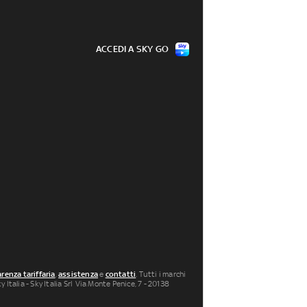
ACCEDI A SKY GO
renza tariffaria
,
assistenza
e
contatti
. Tutti i marchi
 Italia - Sky Italia Srl Via Monte Penice, 7 - 20138