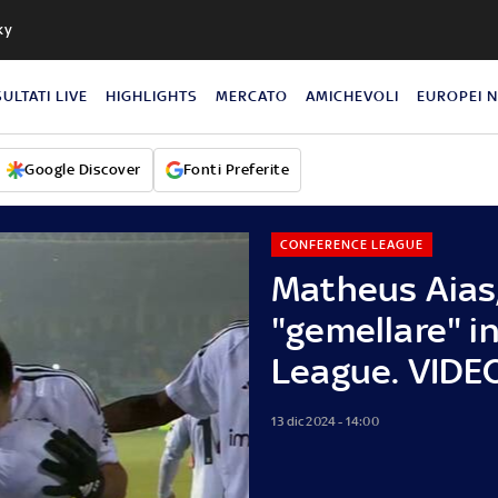
ky
SULTATI LIVE
HIGHLIGHTS
MERCATO
AMICHEVOLI
EUROPEI 
Google Discover
Fonti Preferite
CONFERENCE LEAGUE
Matheus Aias,
"gemellare" i
League. VIDE
13 dic 2024 - 14:00