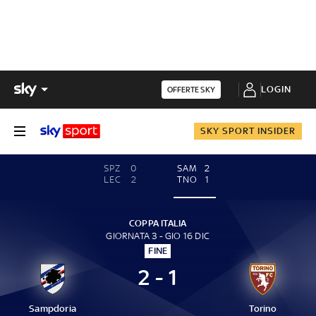
LOGIN
OFFERTE SKY
SKY SPORT INSIDER
SPZ
0
SAM
2
LEC
2
TNO
1
COPPA ITALIA
GIORNATA 3 - GIO 16 DIC
FINE
2 - 1
Sampdoria
Torino