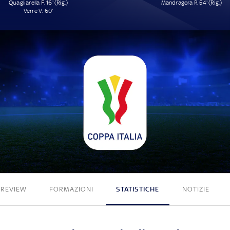
Quagliarella F. 16' (Rig.)
Mandragora R. 54' (Rig.)
Verre V. 60'
2 - 1
PREVIEW
FORMAZIONI
STATISTICHE
NOTIZIE