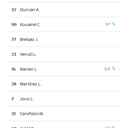
32
Duncan A.
91'
99
Kouamé C.
77
Brekalo J.
23
Venuti L.
64'
16
Ranieri L.
28
Martínez L.
7
Jovic L.
31
Cerofolini M.