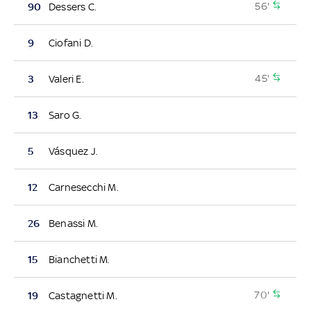
56'
90
Dessers C.
9
Ciofani D.
45'
3
Valeri E.
13
Saro G.
5
Vásquez J.
12
Carnesecchi M.
26
Benassi M.
15
Bianchetti M.
70'
19
Castagnetti M.