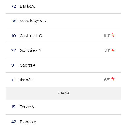
72
Barák A.
38
Mandragora R.
83'
10
Castrovilli G.
91'
22
González N.
9
Cabral A.
65'
11
Ikoné J.
Riserve
15
Terzic A.
42
Bianco A.