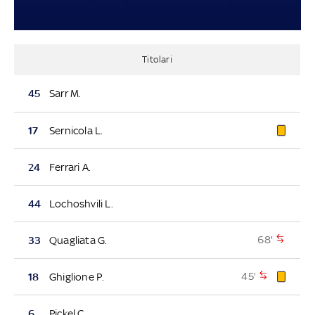
Titolari
45
Sarr M.
17
Sernicola L.
24
Ferrari A.
44
Lochoshvili L.
68'
33
Quagliata G.
45'
18
Ghiglione P.
6
Pickel C.