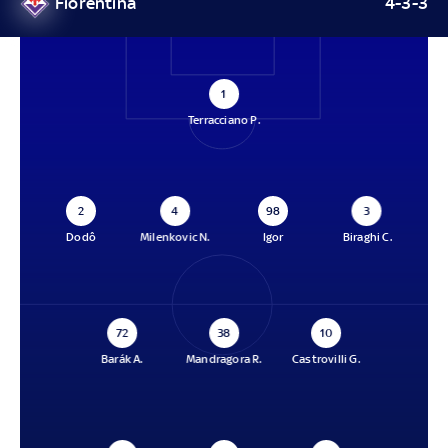
Fiorentina
4-3-3
1
Terracciano P.
2
4
98
3
Dodô
Milenkovic N.
Igor
Biraghi C.
72
38
10
Barák A.
Mandragora R.
Castrovilli G.