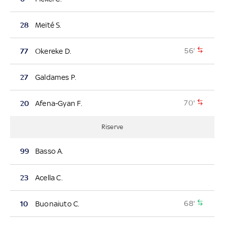
28
Meïté S.
56'
77
Okereke D.
27
Galdames P.
70'
20
Afena-Gyan F.
Riserve
99
Basso A.
23
Acella C.
68'
10
Buonaiuto C.