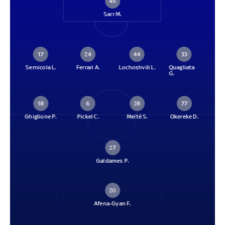
45
Sarr M.
17
24
44
33
Sernicola L.
Ferrari A.
Lochoshvili L.
Quagliata
G.
18
6
28
77
Ghiglione P.
Pickel C.
Meïté S.
Okereke D.
27
Galdames P.
20
Afena-Gyan F.