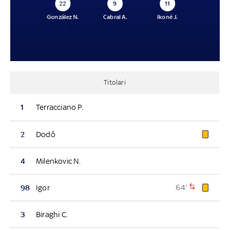
22
9
11
González N.
Cabral A.
Ikoné J.
Titolari
1
Terracciano P.
2
Dodô
4
Milenkovic N.
64'
98
Igor
3
Biraghi C.