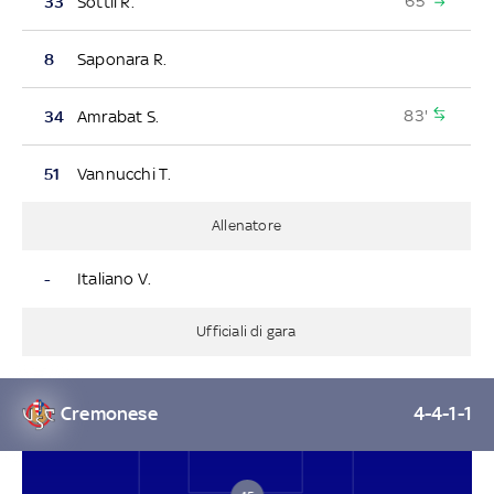
65'
33
Sottil R.
8
Saponara R.
83'
34
Amrabat S.
51
Vannucchi T.
Allenatore
-
Italiano V.
Ufficiali di gara
Cremonese
4-4-1-1