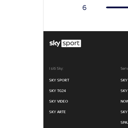
6
I siti Sky:
Serv
SKY SPORT
SKY
SKY TG24
SKY
SKY VIDEO
NO
SKY ARTE
SKY
SPA