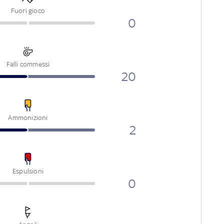
Fuori gioco
0
Falli commessi
20
Ammonizioni
2
Espulsioni
0