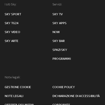
I siti Sky:
Servizi:
SKY SPORT
SKY TV
SKY TG24
SKY APPS
SKY VIDEO
NOW
SKY ARTE
SKY BAR
SPAZI SKY
PROGRAMMI
Note legali:
GESTIONE COOKIE
COOKIE POLICY
NOTE LEGALI
DICHIARAZIONE DI ACCESSIBILITÀ
OFFERTA SKY MEDIA
CORPORATE