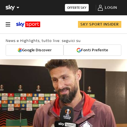
LOGIN
OFFERTE SKY
SKY SPORT INSIDER
News e Highlights, tutto live: seguici su
Google Discover
Fonti Preferite