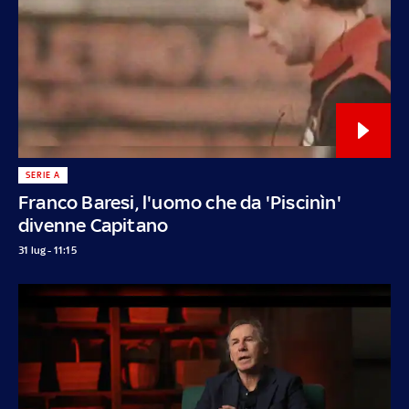
SERIE A
Franco Baresi, l'uomo che da 'Piscinìn'
divenne Capitano
31 lug - 11:15