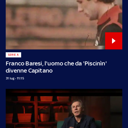
SERIE A
Franco Baresi, l'uomo che da 'Piscinìn'
divenne Capitano
31 lug - 11:15