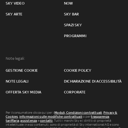
SKY VIDEO
NOW
SKY ARTE
SKY BAR
SPAZI SKY
PROGRAMMI
Note legali:
GESTIONE COOKIE
COOKIE POLICY
NOTE LEGALI
DICHIARAZIONE DI ACCESSIBILITÀ
OFFERTA SKY MEDIA
CORPORATE
Per il consumatore clicca qui per i
Moduli, Condizioni contrattuali
,
Privacy &
Cookies
,
informazioni sulle modifiche contrattuali
o per
trasparenza
tariffaria
,
assistenza
e
contatti
. Tutti i marchi Sky e i diritti di proprietà
intellettuale in essi contenuti, sono di proprietà di Sky international AG e sono