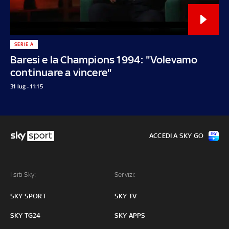
SERIE A
Baresi e la Champions 1994: "Volevamo
continuare a vincere"
31 lug - 11:15
ACCEDI A SKY GO
I siti Sky:
Servizi:
SKY SPORT
SKY TV
SKY TG24
SKY APPS