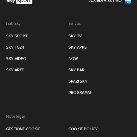
ACCEDI A SKY GO
I siti Sky:
Servizi:
SKY SPORT
SKY TV
SKY TG24
SKY APPS
SKY VIDEO
NOW
SKY ARTE
SKY BAR
SPAZI SKY
PROGRAMMI
Note legali:
GESTIONE COOKIE
COOKIE POLICY