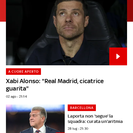
A CUORE APERTO
Xabi Alonso: "Real Madrid, cicatrice
guarita"
02 ago - 21:14
BARCELLONA
Laporta non 'segue' la
squadra: curata un'aritmia
28 lug - 21:30