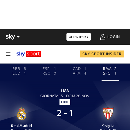
LOGIN
OFFERTE SKY
SKY SPORT INSIDER
RBB
3
ESP
1
CAD
1
RMA
2
LUD
1
RSO
0
ATM
4
SFC
1
LIGA
GIORNATA 15 - DOM 28 NOV
FINE
2 - 1
Real Madrid
Siviglia