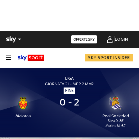
LOGIN
OFFERTE SKY
SKY SPORT INSIDER
LIGA
GIORNATA 21 - MER 2 MAR
FINE
0 - 2
Maiorca
Real Sociedad
Silva D. 35'
Merino M. 62'