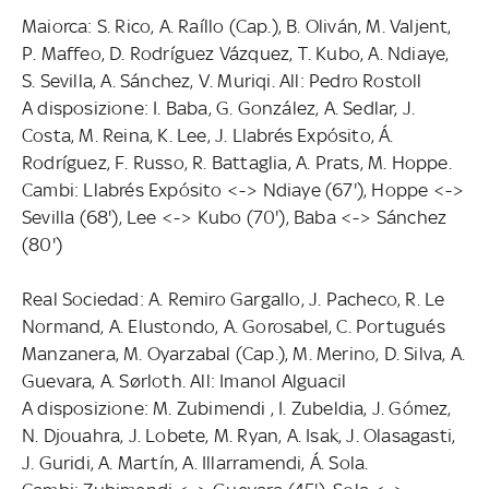
Maiorca: S. Rico, A. Raíllo (Cap.), B. Oliván, M. Valjent,
P. Maffeo, D. Rodríguez Vázquez, T. Kubo, A. Ndiaye,
S. Sevilla, A. Sánchez, V. Muriqi. All: Pedro Rostoll
A disposizione: I. Baba, G. González, A. Sedlar, J.
Costa, M. Reina, K. Lee, J. Llabrés Expósito, Á.
Rodríguez, F. Russo, R. Battaglia, A. Prats, M. Hoppe.
Cambi: Llabrés Expósito <-> Ndiaye (67'), Hoppe <->
Sevilla (68'), Lee <-> Kubo (70'), Baba <-> Sánchez
(80')
Real Sociedad: A. Remiro Gargallo, J. Pacheco, R. Le
Normand, A. Elustondo, A. Gorosabel, C. Portugués
Manzanera, M. Oyarzabal (Cap.), M. Merino, D. Silva, A.
Guevara, A. Sørloth. All: Imanol Alguacil
A disposizione: M. Zubimendi , I. Zubeldia, J. Gómez,
N. Djouahra, J. Lobete, M. Ryan, A. Isak, J. Olasagasti,
J. Guridi, A. Martín, A. Illarramendi, Á. Sola.