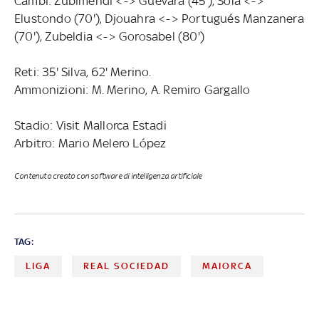
Cambi: Zubimendi <-> Guevara (45'), Sola <->
Elustondo (70'), Djouahra <-> Portugués Manzanera
(70'), Zubeldia <-> Gorosabel (80')
Reti: 35' Silva, 62' Merino.
Ammonizioni: M. Merino, A. Remiro Gargallo
Stadio: Visit Mallorca Estadi
Arbitro: Mario Melero López
Contenuto creato con software di intelligenza artificiale
TAG:
LIGA
REAL SOCIEDAD
MAIORCA