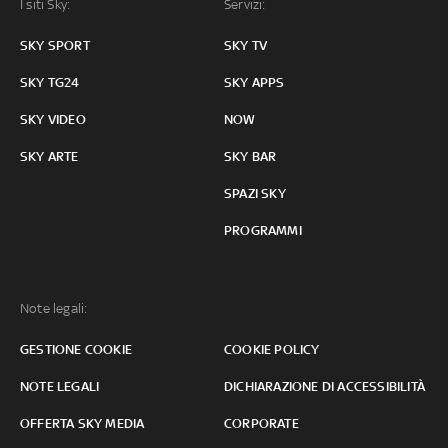
I siti Sky:
Servizi:
SKY SPORT
SKY TV
SKY TG24
SKY APPS
SKY VIDEO
NOW
SKY ARTE
SKY BAR
SPAZI SKY
PROGRAMMI
Note legali:
GESTIONE COOKIE
COOKIE POLICY
NOTE LEGALI
DICHIARAZIONE DI ACCESSIBILITÀ
OFFERTA SKY MEDIA
CORPORATE