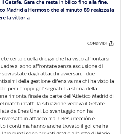
l Getafe. Gara che resta in bilico fino alla fine.
ico Madrid a Hermoso che al minuto 89 realizza la
re la vittoria
CONDIVIDI
rete certo quella di oggi che ha visto affrontarsi
quadre si sono affrontate senza esclusione di
 sovrastate dagli attacchi avversari. I due
tissimi della gestione difensiva ma chi ha visto la
o per i 'troppi gol' segnati. La storia della
una rimonta finale da parte dell'Atletico Madrid di
l match infatti la situazione vedeva il Getafe
iglata da Enes Ünal. Lo svantaggio non ha
è riversata in attacco ma J. Resurrección e
o i conti ma hanno anche trovato il gol che ha
 tre punti sono arrivati grazie alla rete di Mario