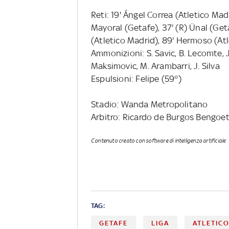
Reti: 19' Ángel Correa (Atletico Ma
Mayoral (Getafe), 37' (R) Ünal (Geta
(Atletico Madrid), 89' Hermoso (Atl
Ammonizioni: S. Savic, B. Lecomte, J
Maksimovic, M. Arambarri, J. Silva
Espulsioni: Felipe (59°)
Stadio: Wanda Metropolitano
Arbitro: Ricardo de Burgos Bengoe
Contenuto creato con software di intelligenza artificiale
TAG:
GETAFE
LIGA
ATLETIC