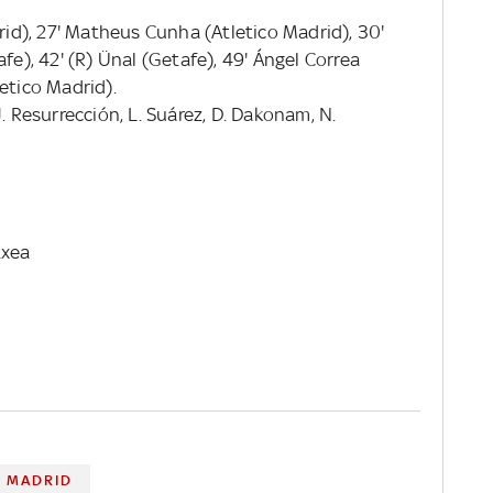
drid), 27' Matheus Cunha (Atletico Madrid), 30'
fe), 42' (R) Ünal (Getafe), 49' Ángel Correa
etico Madrid).
. Resurrección, L. Suárez, D. Dakonam, N.
txea
O MADRID