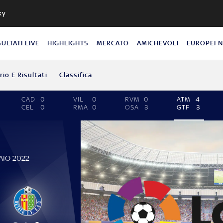
ky
SULTATI LIVE
HIGHLIGHTS
MERCATO
AMICHEVOLI
EUROPEI 
io E Risultati
Classifica
CAD
0
VIL
0
RVM
0
ATM
4
CEL
0
RMA
0
OSA
3
GTF
3
AIO 2022