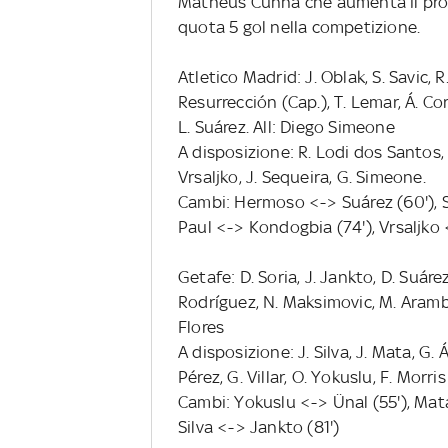
Matheus Cunha che aumenta il propr
quota 5 gol nella competizione.
Atletico Madrid: J. Oblak, S. Savic, 
Resurrección (Cap.), T. Lemar, Á. C
L. Suárez. All: Diego Simeone
A disposizione: R. Lodi dos Santos, 
Vrsaljko, J. Sequeira, G. Simeone.
Cambi: Hermoso <-> Suárez (60'), 
Paul <-> Kondogbia (74'), Vrsaljko 
Getafe: D. Soria, J. Jankto, D. Suáre
Rodríguez, N. Maksimovic, M. Arambar
Flores
A disposizione: J. Silva, J. Mata, G. 
Pérez, G. Villar, O. Yokuslu, F. Morri
Cambi: Yokuslu <-> Ünal (55'), Mata 
Silva <-> Jankto (81')