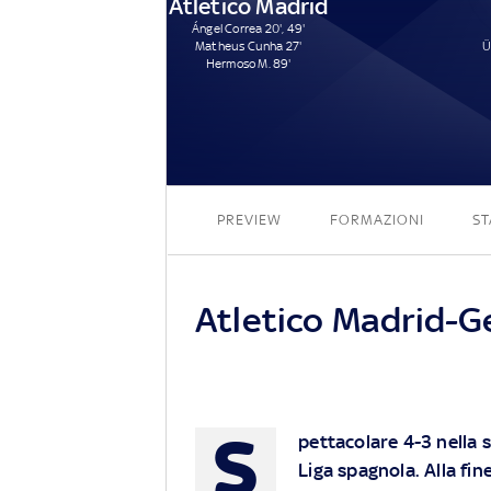
Atletico Madrid
Ángel Correa 20', 49'
Matheus Cunha 27'
Ü
Hermoso M. 89'
PREVIEW
FORMAZIONI
ST
Atletico Madrid-G
S
pettacolare 4-3 nella s
Liga spagnola. Alla fine