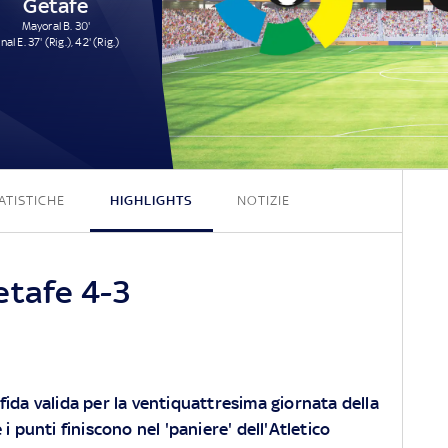
Getafe
Mayoral B. 30'
nal E. 37' (Rig.), 42' (Rig.)
4 - 3
ATISTICHE
HIGHLIGHTS
NOTIZIE
etafe 4-3
fida valida per la ventiquattresima giornata della
 i punti finiscono nel 'paniere' dell'Atletico