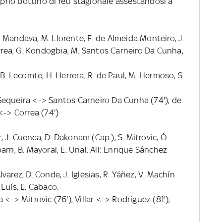
io bottino di reti stagionale assestandosi a
R. Mandava, M. Llorente, F. de Almeida Monteiro, J.
orrea, G. Kondogbia, M. Santos Carneiro Da Cunha,
B. Lecomte, H. Herrera, R. de Paul, M. Hermoso, S.
Sequeira <-> Santos Carneiro Da Cunha (74'), de
<-> Correa (74')
z, J. Cuenca, D. Dakonam (Cap.), S. Mitrovic, Ó.
ri, B. Mayoral, E. Ünal. All: Enrique Sánchez
Álvarez, D. Conde, J. Iglesias, R. Yáñez, V. Machín
s Luís, E. Cabaco.
<-> Mitrovic (76'), Villar <-> Rodríguez (81'),