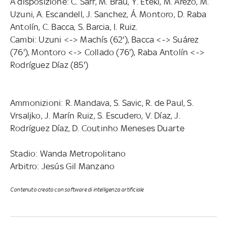
A disposizione: C. Sarr, M. Brau, Y. Eteki, M. Arezo, M.
Uzuni, A. Escandell, J. Sanchez, Á. Montoro, D. Raba
Antolín, C. Bacca, S. Barcia, I. Ruiz.
Cambi: Uzuni <-> Machís (62'), Bacca <-> Suárez
(76'), Montoro <-> Collado (76'), Raba Antolín <->
Rodríguez Díaz (85')
Ammonizioni: R. Mandava, S. Savic, R. de Paul, S.
Vrsaljko, J. Marín Ruiz, S. Escudero, V. Díaz, J.
Rodríguez Díaz, D. Coutinho Meneses Duarte
Stadio: Wanda Metropolitano
Arbitro: Jesús Gil Manzano
Contenuto creato con software di intelligenza artificiale