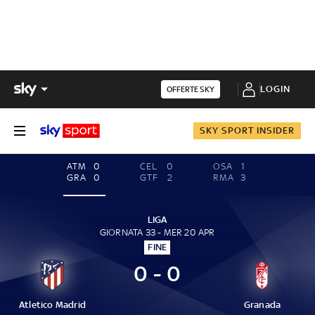
LOGIN
OFFERTE SKY
SKY SPORT INSIDER
ATM
0
CEL
0
OSA
1
GRA
0
GTF
2
RMA
3
LIGA
GIORNATA 33 - MER 20 APR
FINE
0 - 0
Atletico Madrid
Granada