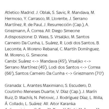
Atletico Madrid: J. Oblak, S. Savic, R. Mandava, M.
Hermoso, Y. Carrasco, M. Llorente, J. Serrano
Martínez, R. de Paul, J. Resurrección (Cap.), A.
Griezmann, Á. Correa. All: Diego Simeone
A disposizione: D. Wass, S. Vrsaljko, M. Santos
Carneiro Da Cunha, L. Suárez, R. Lodi dos Santos, B.
Lecomte, A. Moreno Rebanal, C. Martín Domínguez,
M. Moreno, G. Simeone.
Cambi: Suárez <-> Mandava (45'), Vrsaljko <->
Serrano Martínez (45'), Lodi dos Santos <-> Correa
(66'), Santos Carneiro Da Cunha <-> Griezmann (70')
Granada: L. Arantes Maximiano, S. Escudero, D.
Coutinho Meneses Duarte, V. Díaz (Cap.), J. Marín
Ruiz, D. Machís, N. Petrovic, J. Rodríguez Díaz, L. Milla,
Á. Collado, L. Suárez. All: Aitor Karanka