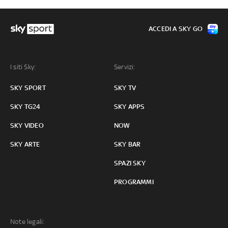
ACCEDI A SKY GO
I siti Sky:
Servizi:
SKY SPORT
SKY TV
SKY TG24
SKY APPS
SKY VIDEO
NOW
SKY ARTE
SKY BAR
SPAZI SKY
PROGRAMMI
Note legali: