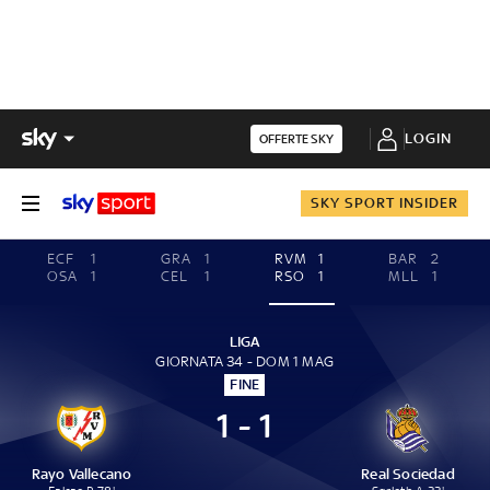
LOGIN
OFFERTE SKY
SKY SPORT INSIDER
ECF
1
GRA
1
RVM
1
BAR
2
OSA
1
CEL
1
RSO
1
MLL
1
LIGA
GIORNATA 34 - DOM 1 MAG
FINE
1 - 1
Rayo Vallecano
Real Sociedad