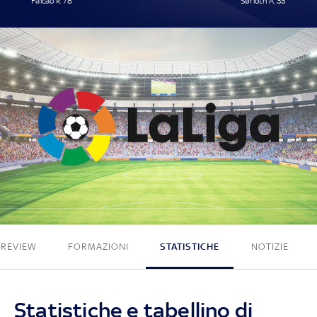
Falcao R. 78'
Sørloth A. 33'
1 - 1
PREVIEW
FORMAZIONI
STATISTICHE
NOTIZIE
Statistiche e tabellino di