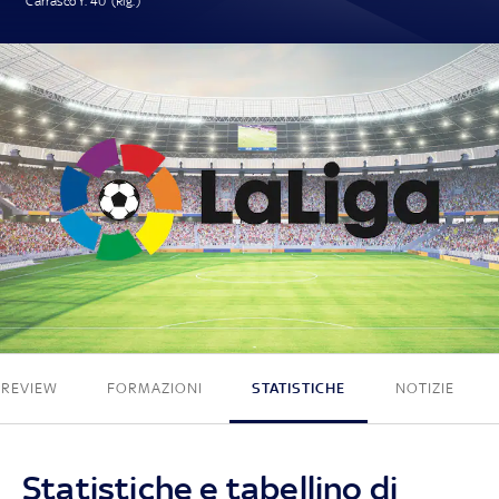
Carrasco Y. 40' (Rig.)
1 - 0
PREVIEW
FORMAZIONI
STATISTICHE
NOTIZIE
Statistiche e tabellino di