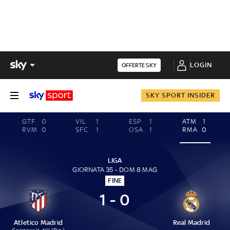
LOGIN
OFFERTE SKY
SKY SPORT INSIDER
GTF
0
VIL
1
ESP
1
ATM
1
RVM
0
SFC
1
OSA
1
RMA
0
LIGA
GIORNATA 35 - DOM 8 MAG
FINE
1 - 0
Atletico Madrid
Real Madrid