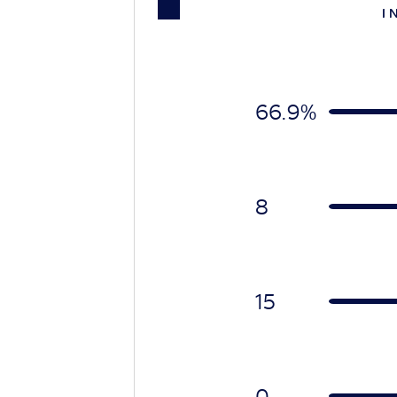
I 
66.9%
8
15
0