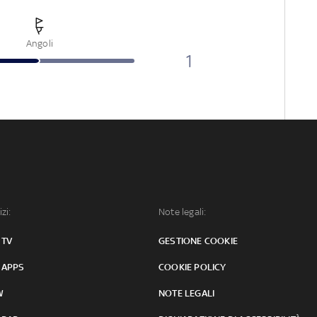
Angoli
1
izi:
Note legali:
 TV
GESTIONE COOKIE
 APPS
COOKIE POLICY
W
NOTE LEGALI