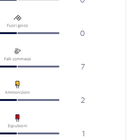
Fuori gioco
0
Falli commessi
7
Ammonizioni
2
Espulsioni
1