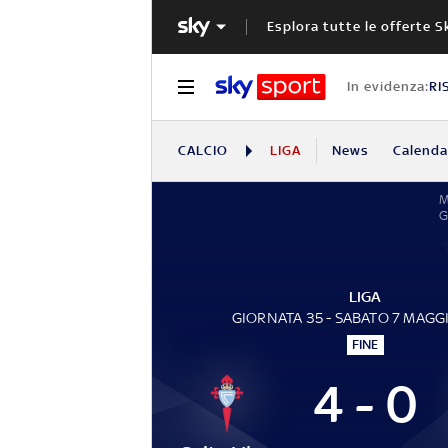
Esplora tutte le offerte S
In evidenza:
RI
CALCIO
LIGA
News
Calendar
LIGA
GIORNATA 35 - SABATO 7 MAGG
FINE
4 - 0