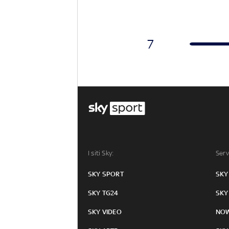
7
I siti Sky:
Serv
SKY SPORT
SKY
SKY TG24
SKY
SKY VIDEO
NO