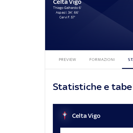
Celta Vigo
Thiago Galhardo 6'
Aspas I. 34', 66'
Cervi F. 57'
PREVIEW
FORMAZIONI
ST
Statistiche e tabe
Celta Vigo