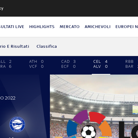
ky
SULTATI LIVE
HIGHLIGHTS
MERCATO
AMICHEVOLI
EUROPEI 
io E Risultati
Classifica
MLL
2
ATH
0
CAD
3
CEL
4
RBB
GRA
6
VCF
0
ECF
0
ALV
0
BAR
IO 2022