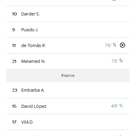
10
Darder S.
9
Puado J.
76'
11
de Tomás R.
75'
21
Melamed N.
Riserve
23
Embarba A.
49'
15
David López
17
Vilá D.