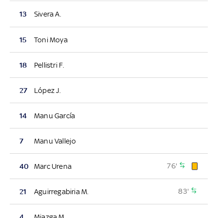
13
Sivera A.
15
Toni Moya
18
Pellistri F.
27
López J.
14
Manu García
7
Manu Vallejo
76'
40
Marc Urena
83'
21
Aguirregabiria M.
4
Miazga M.