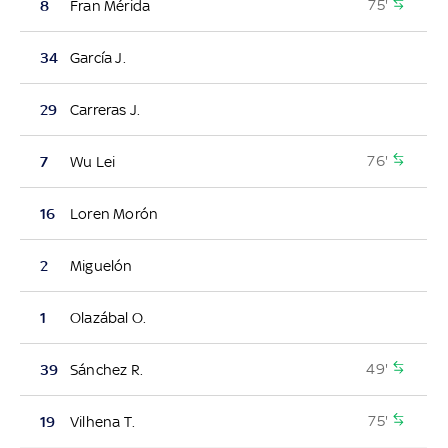
75'
8
Fran Mérida
34
García J.
29
Carreras J.
76'
7
Wu Lei
16
Loren Morón
2
Miguelón
1
Olazábal O.
49'
39
Sánchez R.
75'
19
Vilhena T.