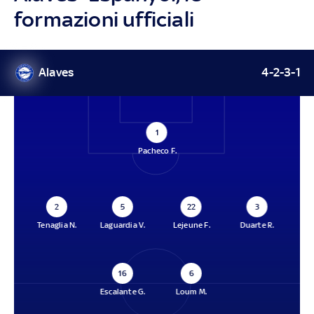
formazioni ufficiali
Alaves
4-2-3-1
1
Pacheco F.
2
5
22
3
Tenaglia N.
Laguardia V.
Lejeune F.
Duarte R.
16
6
Escalante G.
Loum M.