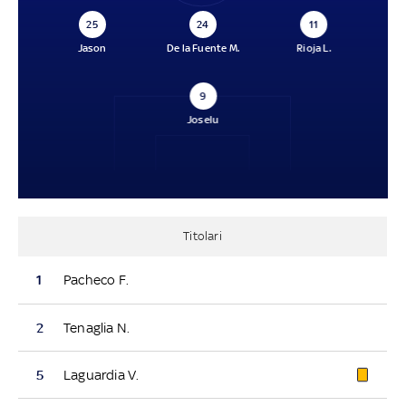
25
24
11
Jason
De la Fuente M.
Rioja L.
9
Joselu
Titolari
1
Pacheco F.
2
Tenaglia N.
5
Laguardia V.