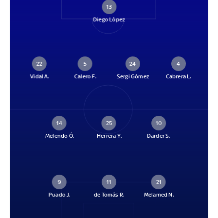
13
Diego López
22
5
24
4
Vidal A.
Calero F.
Sergi Gómez
Cabrera L.
14
25
10
Melendo Ó.
Herrera Y.
Darder S.
9
11
21
Puado J.
de Tomás R.
Melamed N.