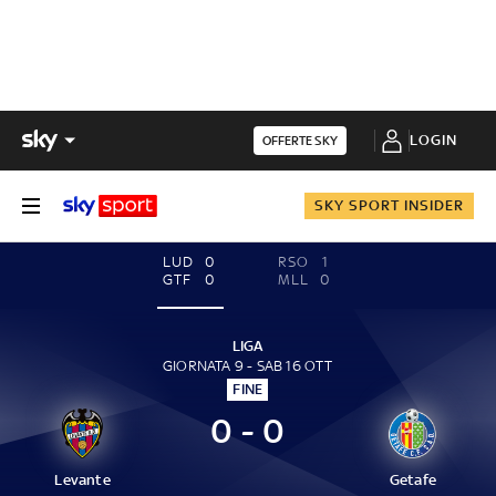
LOGIN
OFFERTE SKY
SKY SPORT INSIDER
LUD
0
RSO
1
GTF
0
MLL
0
LIGA
GIORNATA 9 - SAB 16 OTT
FINE
0 - 0
Levante
Getafe