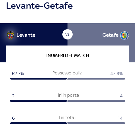
Levante-Getafe
Levante
Getafe
VS
I NUMERI DEL MATCH
Possesso palla
52.7%
47.3%
Tiri in porta
2
4
Tiri totali
6
14