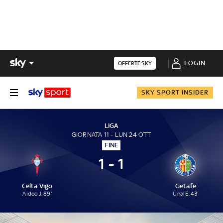
LOGIN
OFFERTE SKY
SKY SPORT INSIDER
LIGA
GIORNATA 11 - LUN 24 OTT
FINE
1 - 1
Celta Vigo
Getafe
Aidoo J. 89'
Ünal E. 43'