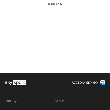
PUBBLICITÀ
ACCEDI A SKY GO
I siti Sky:
Servizi: