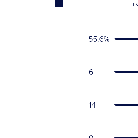
I 
55.6%
6
14
0