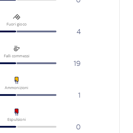
Fuori gioco
4
Falli commessi
19
Ammonizioni
1
Espulsioni
0