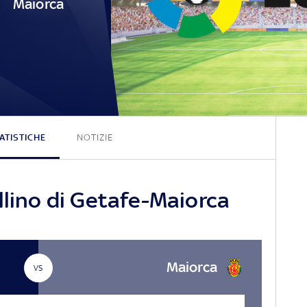
Maiorca
2 - 0
ATISTICHE
NOTIZIE
llino di Getafe-Maiorca
Maiorca
VS