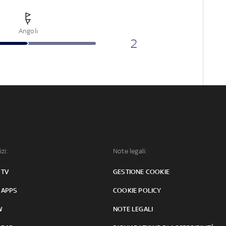
Angoli
2
izi:
Note legali:
 TV
GESTIONE COOKIE
 APPS
COOKIE POLICY
W
NOTE LEGALI