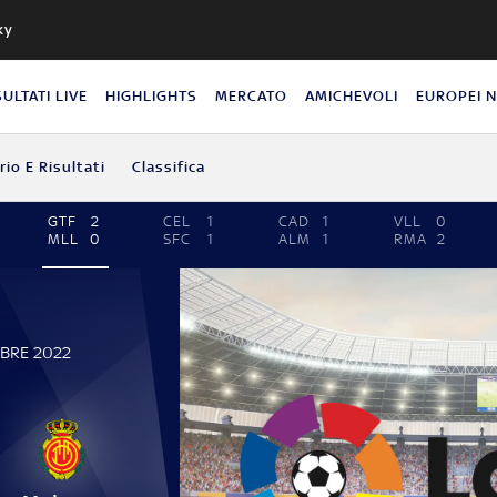
ky
SULTATI LIVE
HIGHLIGHTS
MERCATO
AMICHEVOLI
EUROPEI 
io E Risultati
Classifica
GTF
2
CEL
1
CAD
1
VLL
0
MLL
0
SFC
1
ALM
1
RMA
2
MBRE 2022