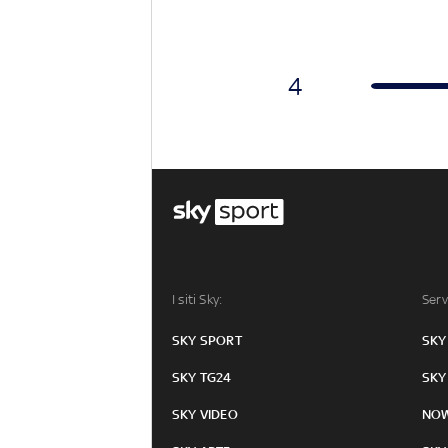
4
I siti Sky:
Serv
SKY SPORT
SKY
SKY TG24
SKY
SKY VIDEO
NO