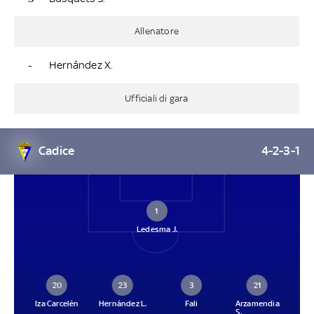
Allenatore
-
Hernández X.
Ufficiali di gara
Cadice
4-2-3-1
1
Ledesma J.
20
23
3
21
Iza Carcelén
Hernández L.
Fali
Arzamendia
S.