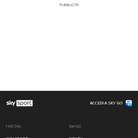
PUBBLICITÀ
ACCEDI A SKY GO
I siti Sky:
Servizi: