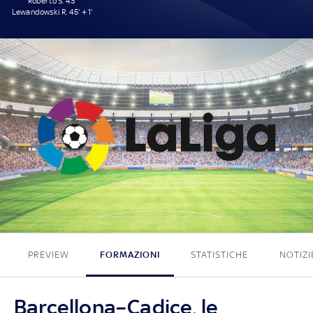
Roberto S. 43'
Lewandowski R. 45' + 1'
2 - 0
PREVIEW
FORMAZIONI
STATISTICHE
NOTIZI
Barcellona–Cadice, le