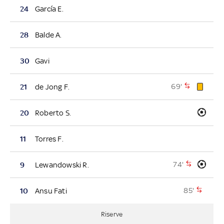
24
García E.
28
Balde A.
30
Gavi
69'
21
de Jong F.
20
Roberto S.
11
Torres F.
74'
9
Lewandowski R.
85'
10
Ansu Fati
Riserve