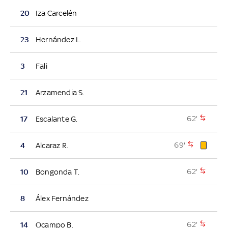
20
Iza Carcelén
23
Hernández L.
3
Fali
21
Arzamendia S.
62'
17
Escalante G.
69'
4
Alcaraz R.
62'
10
Bongonda T.
8
Álex Fernández
62'
14
Ocampo B.