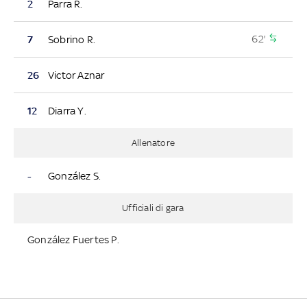
2
Parra R.
62'
7
Sobrino R.
26
Victor Aznar
12
Diarra Y.
Allenatore
-
González S.
Ufficiali di gara
González Fuertes P.