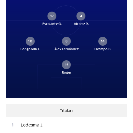
17
4
Escalante G.
Alcaraz R.
10
8
14
Bongonda T.
Álex Fernández
Ocampo B.
15
Roger
Titolari
1
Ledesma J.