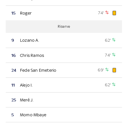
74'
15
Roger
Riserve
62'
9
Lozano A.
74'
16
Chris Ramos
69'
24
Fede San Emeterio
62'
11
Alejo I.
25
Meré J.
5
Momo Mbaye