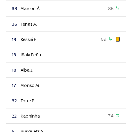
85'
38
Alarcón Á.
36
Tenas A.
69'
19
Kessié F.
13
Iñaki Peña
18
Alba J.
17
Alonso M.
32
Torre P.
74'
22
Raphinha
5
Busquets S.