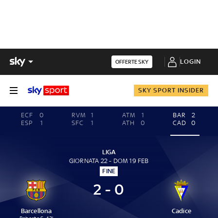
LOGIN
OFFERTE SKY
SKY SPORT INSIDER
ECF
0
RVM
1
ATM
1
BAR
2
ESP
1
SFC
1
ATH
0
CAD
0
LIGA
GIORNATA 22 - DOM 19 FEB
FINE
2 - 0
Barcellona
Cadice