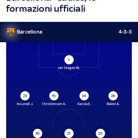
formazioni ufficiali
Barcellona
4-3-3
1
ter Stegen M.
23
15
24
28
Koundé J.
Christensen A.
García E.
Balde A.
30
21
20