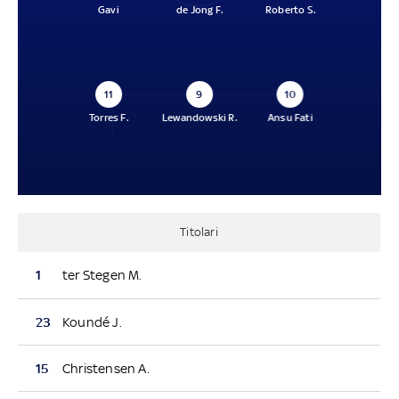
Gavi
de Jong F.
Roberto S.
11
9
10
Torres F.
Lewandowski R.
Ansu Fati
Titolari
1
ter Stegen M.
23
Koundé J.
15
Christensen A.