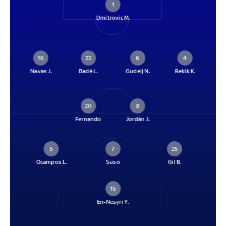
1
Dmitrovic M.
16
22
6
4
Navas J.
Badé L.
Gudelj N.
Rekik K.
20
8
Fernando
Jordán J.
5
7
25
Ocampos L.
Suso
Gil B.
15
En-Nesyri Y.