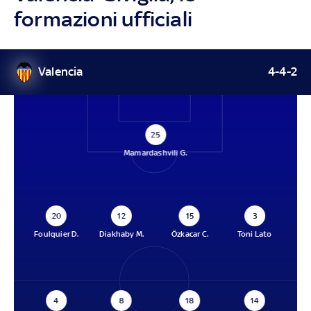
formazioni ufficiali
Valencia
4-4-2
25
Mamardashvili G.
20
12
15
3
Foulquier D.
Diakhaby M.
Özkacar C.
Toni Lato
4
8
18
14