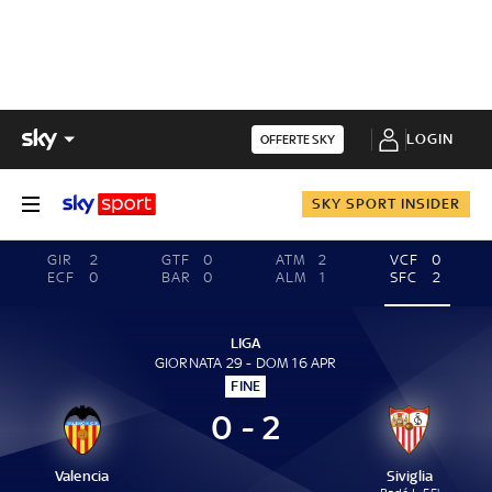
LOGIN
OFFERTE SKY
SKY SPORT INSIDER
GIR
2
GTF
0
ATM
2
VCF
0
ECF
0
BAR
0
ALM
1
SFC
2
LIGA
GIORNATA 29 - DOM 16 APR
FINE
0 - 2
Valencia
Siviglia