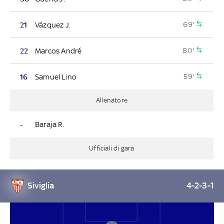
69'
21
Vázquez J.
80'
22
Marcos André
59'
16
Samuel Lino
Allenatore
-
Baraja R.
Ufficiali di gara
Siviglia
4-2-3-1