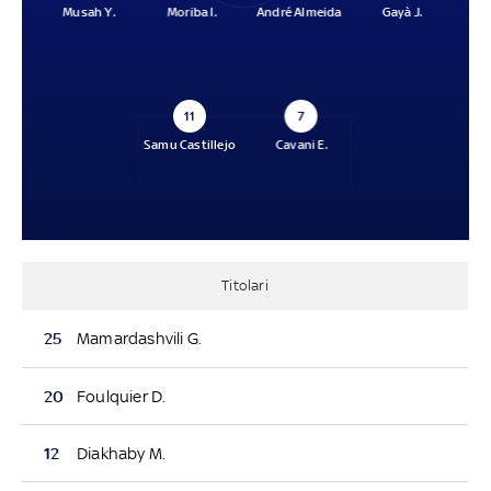
Musah Y.
Moriba I.
André Almeida
Gayà J.
11
7
Samu Castillejo
Cavani E.
Titolari
25
Mamardashvili G.
20
Foulquier D.
12
Diakhaby M.