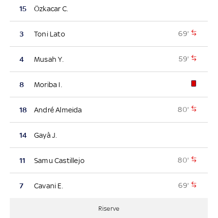
15
Özkacar C.
69'
3
Toni Lato
59'
4
Musah Y.
8
Moriba I.
80'
18
André Almeida
14
Gayà J.
80'
11
Samu Castillejo
69'
7
Cavani E.
Riserve