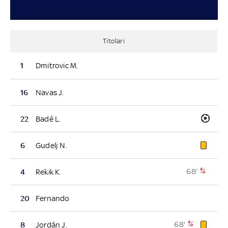
Titolari
1
Dmitrovic M.
16
Navas J.
22
Badé L.
6
Gudelj N.
68'
4
Rekik K.
20
Fernando
68'
8
Jordán J.