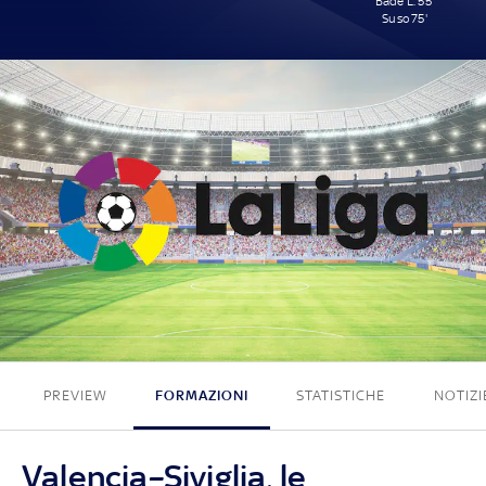
Badé L. 55'
Suso 75'
0 - 2
PREVIEW
FORMAZIONI
STATISTICHE
NOTIZI
Valencia–Siviglia, le