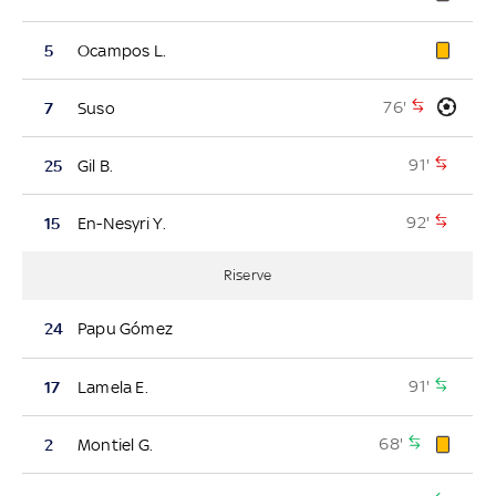
5
Ocampos L.
76'
7
Suso
91'
25
Gil B.
92'
15
En-Nesyri Y.
Riserve
24
Papu Gómez
91'
17
Lamela E.
68'
2
Montiel G.