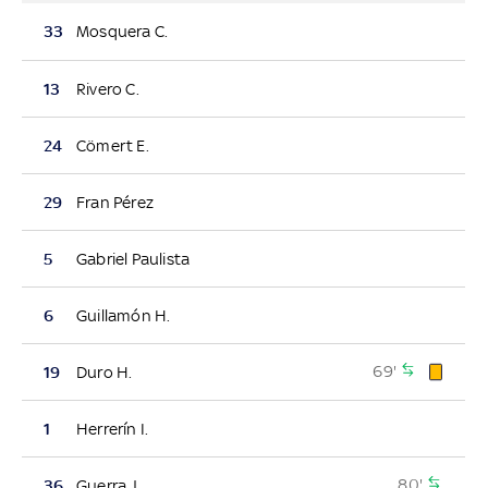
33
Mosquera C.
13
Rivero C.
24
Cömert E.
29
Fran Pérez
5
Gabriel Paulista
6
Guillamón H.
69'
19
Duro H.
1
Herrerín I.
80'
36
Guerra J.