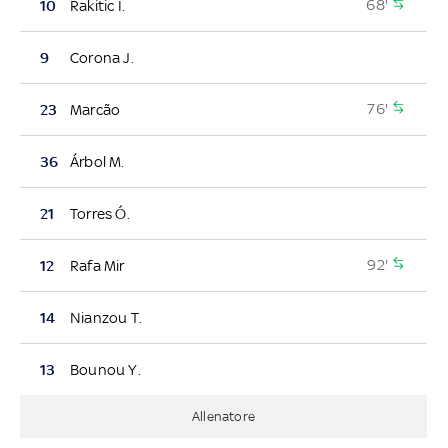
68'
10
Rakitic I.
9
Corona J.
76'
23
Marcão
36
Árbol M.
21
Torres Ó.
92'
12
Rafa Mir
14
Nianzou T.
13
Bounou Y.
Allenatore