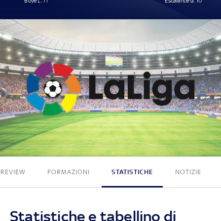
Boyé L. 71'
Escalante G. 10'
1 - 1
PREVIEW
FORMAZIONI
STATISTICHE
NOTIZIE
Statistiche e tabellino di