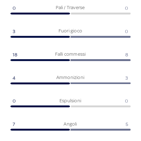
Pali / Traverse
0
0
Fuori gioco
3
0
Falli commessi
18
8
Ammonizioni
4
3
Espulsioni
0
0
Angoli
7
5