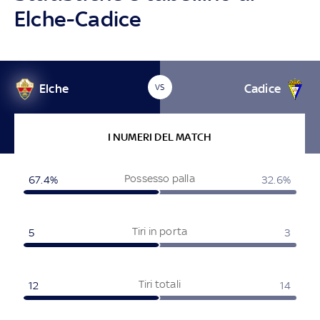
Elche-Cadice
Elche
Cadice
VS
I NUMERI DEL MATCH
Possesso palla
67.4%
32.6%
Tiri in porta
5
3
Tiri totali
12
14