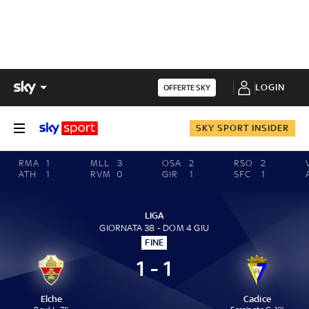
LOGIN
OFFERTE SKY
SKY SPORT INSIDER
RMA
1
MLL
3
OSA
2
RSO
2
ATH
1
RVM
0
GIR
1
SFC
1
LIGA
GIORNATA 38 - DOM 4 GIU
FINE
1 - 1
Elche
Cadice