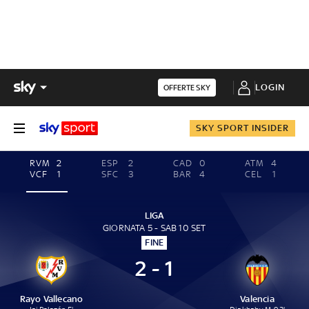
LOGIN
OFFERTE SKY
SKY SPORT INSIDER
RVM
2
ESP
2
CAD
0
ATM
4
VCF
1
SFC
3
BAR
4
CEL
1
LIGA
GIORNATA 5 - SAB 10 SET
FINE
2 - 1
Rayo Vallecano
Valencia