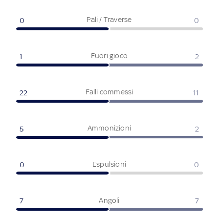
Pali / Traverse
0
0
Fuori gioco
1
2
Falli commessi
22
11
Ammonizioni
5
2
Espulsioni
0
0
Angoli
7
7