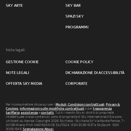
SKY ARTE
SKY BAR
SPAZI SKY
PROGRAMMI
Note legali:
GESTIONE COOKIE
COOKIE POLICY
NOTE LEGALI
DICHIARAZIONE DI ACCESSIBILITÀ
OFFERTA SKY MEDIA
CORPORATE
Per il consumatore clicca qui per i
Moduli, Condizioni contrattuali
,
Privacy &
Cookies
,
informazioni sulle modifiche contrattuali
o per
trasparenza
tariffaria
,
assistenza
e
contatti
. Tutti i marchi Sky e i diritti di proprietà
intellettuale in essi contenuti, sono di proprietà di Sky international AG e sono
utilizzati su licenza. Copyright 2026 Sky Italia - Sky Italia Srl Via Monte Penice, 7 -
20138 Milano P.IVA 04619241005. SkyTG24: ISSN 3035-1537 e SkySport: ISSN
3035-1545.
Segnalazione Abusi