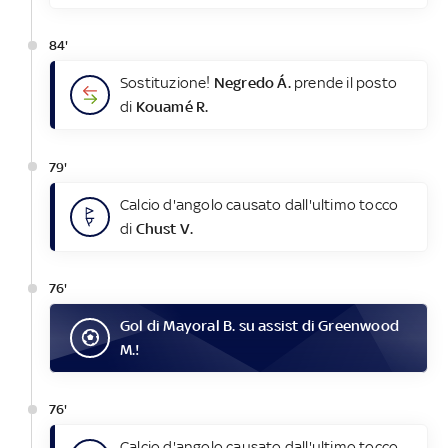
84'
Sostituzione!
Negredo Á.
prende il posto
di
Kouamé R.
79'
Calcio d'angolo causato dall'ultimo tocco
di
Chust V.
76'
Gol
di
Mayoral B.
su assist di
Greenwood
M.
!
76'
Calcio d'angolo causato dall'ultimo tocco