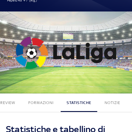
Pepelu 45' + 7' (Rig.)
1 - 0
PREVIEW
FORMAZIONI
STATISTICHE
NOTIZIE
Statistiche e tabellino di