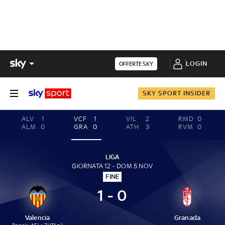
LOGIN
OFFERTE SKY
SKY SPORT INSIDER
ALV
1
VCF
1
VIL
2
RMD
0
ALM
0
GRA
0
ATH
3
RVM
0
LIGA
GIORNATA 12 - DOM 5 NOV
FINE
1 - 0
Valencia
Granada