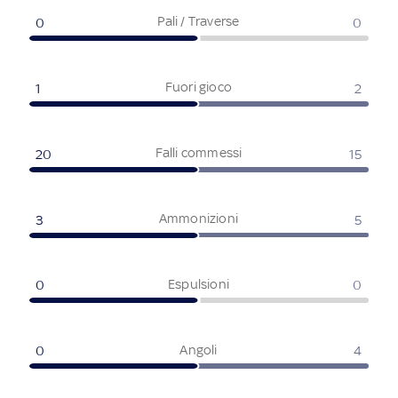
Pali / Traverse
0
0
Fuori gioco
1
2
Falli commessi
20
15
Ammonizioni
3
5
Espulsioni
0
0
Angoli
0
4