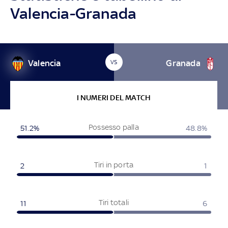
Valencia-Granada
Valencia
Granada
VS
I NUMERI DEL MATCH
Possesso palla
51.2%
48.8%
Tiri in porta
2
1
Tiri totali
11
6