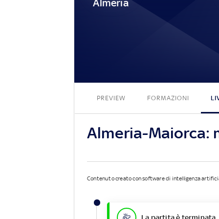
Almeria
PREVIEW
FORMAZIONI
LI
Almeria-Maiorca: 
Contenuto creato con software di intelligenza artifici
La partita è terminata