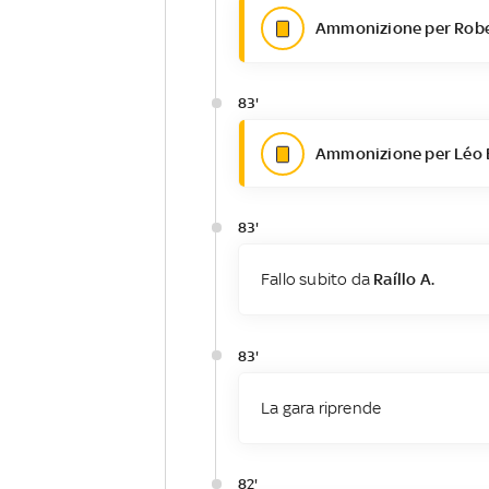
Ammonizione per Robe
83'
Ammonizione per Léo 
83'
Fallo subito da
Raíllo A.
83'
La gara riprende
82'