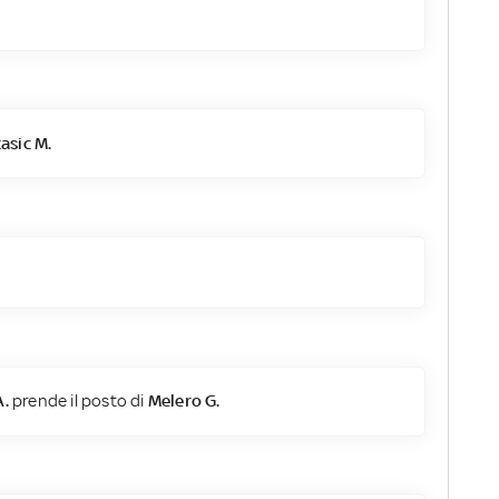
asic M.
A.
prende il posto di
Melero G.