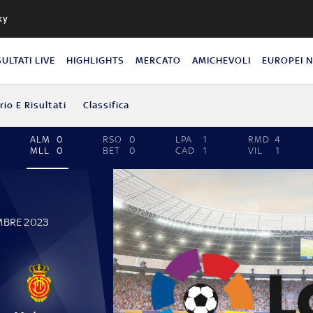
ky
SULTATI LIVE
HIGHLIGHTS
MERCATO
AMICHEVOLI
EUROPEI 
io E Risultati
Classifica
ALM
0
RSO
0
LPA
1
RMD
4
MLL
0
BET
0
CAD
1
VIL
1
MBRE 2023