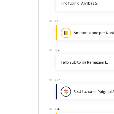
Tiro fuori di
Arribas S.
89'
Ammonizione per Nast
89'
Fallo subito da
Ramazani L.
85'
Sostituzione!
Puigmal 
84'