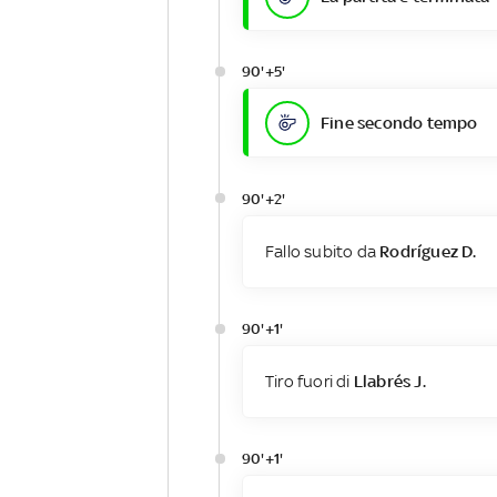
90'+5'
Fine secondo tempo
90'+2'
Fallo subito da
Rodríguez D.
90'+1'
Tiro fuori di
Llabrés J.
90'+1'