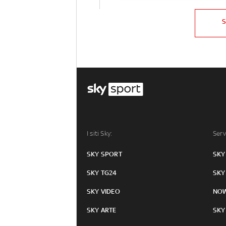
I siti Sky:
Serv
SKY SPORT
SKY
SKY TG24
SKY
SKY VIDEO
NO
SKY ARTE
SKY