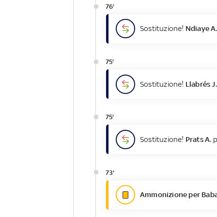
76'
Sostituzione!
Ndiaye A
75'
Sostituzione!
Llabrés J.
75'
Sostituzione!
Prats A.
p
73'
Ammonizione per Baba 