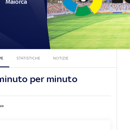
Maiorca
0 - 0
VE
STATISTICHE
NOTIZIE
minuto per minuto
ale