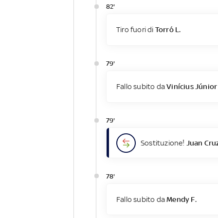
82'
Tiro fuori di
Torró L.
79'
Fallo subito da
Vinícius Júnior
79'
Sostituzione!
Juan Cru
78'
Fallo subito da
Mendy F.