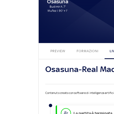
Osasuna
Budimir A. 7'
Muñoz I. 90' + 1'
PREVIEW
FORMAZIONI
LI
Osasuna-Real Mad
Contenuto creato con software di intelligenza artifici
La partita è terminata