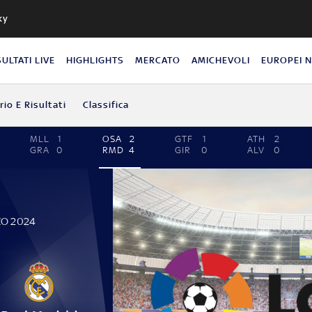
ky
SULTATI LIVE
HIGHLIGHTS
MERCATO
AMICHEVOLI
EUROPEI 
io E Risultati
Classifica
MLL
1
OSA
2
GTF
1
ATH
2
GRA
0
RMD
4
GIR
0
ALV
0
ZO 2024