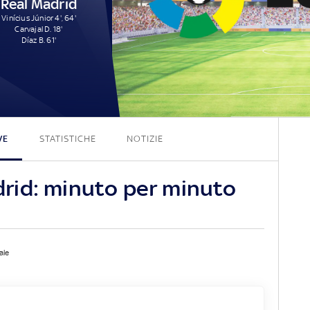
Real Madrid
Vinícius Júnior 4', 64'
Carvajal D. 18'
Díaz B. 61'
2 - 4
VE
STATISTICHE
NOTIZIE
rid: minuto per minuto
ale