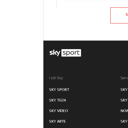
I siti Sky:
Serv
SKY SPORT
SKY
SKY TG24
SKY
SKY VIDEO
NO
SKY ARTE
SKY