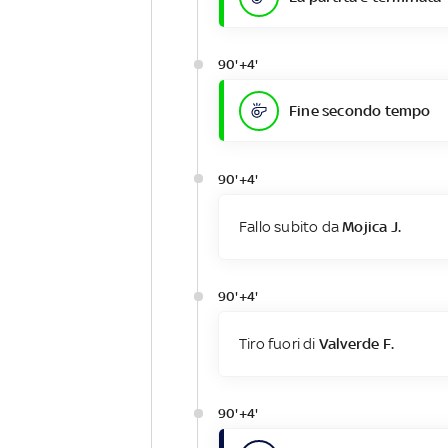
90'+4'
Fine secondo tempo
90'+4'
Fallo subito da
Mojica J.
90'+4'
Tiro fuori di
Valverde F.
90'+4'