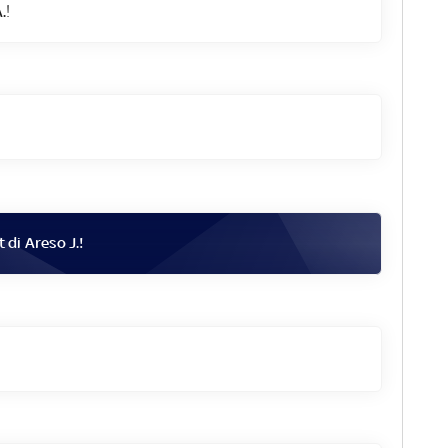
.
!
t di
Areso J.
!