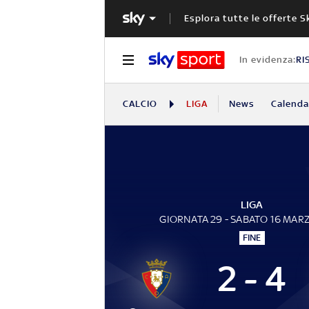
Esplora tutte le offerte S
In evidenza:
RI
CALCIO
LIGA
News
Calendar
LIGA
GIORNATA 29 - SABATO 16 MAR
FINE
2 - 4