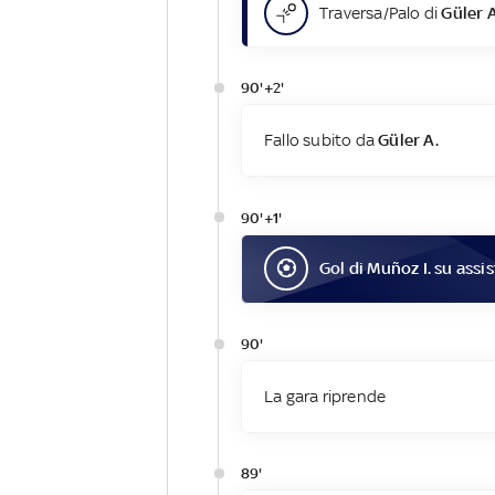
Traversa/Palo di
Güler A
90'+2'
Fallo subito da
Güler A.
90'+1'
Gol
di
Muñoz I.
su assis
90'
La gara riprende
89'