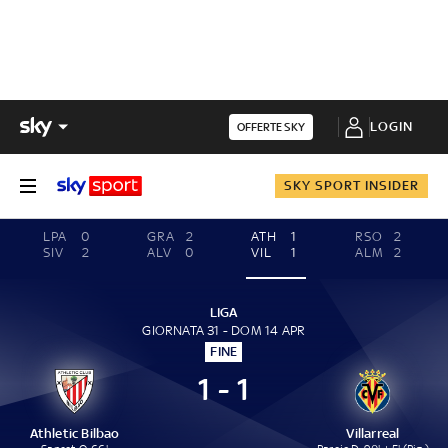
LOGIN
OFFERTE SKY
SKY SPORT INSIDER
LPA
0
GRA
2
ATH
1
RSO
2
SIV
2
ALV
0
VIL
1
ALM
2
LIGA
GIORNATA 31 - DOM 14 APR
FINE
1 - 1
Athletic Bilbao
Villarreal