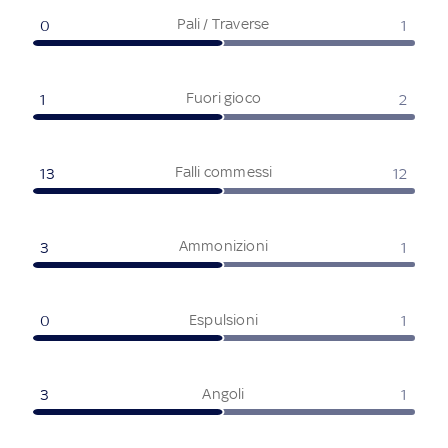
Pali / Traverse
0
1
Fuori gioco
1
2
Falli commessi
13
12
Ammonizioni
3
1
Espulsioni
0
1
Angoli
3
1