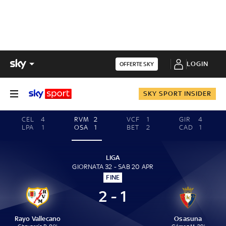
LOGIN
OFFERTE SKY
SKY SPORT INSIDER
CEL
4
RVM
2
VCF
1
GIR
4
LPA
1
OSA
1
BET
2
CAD
1
LIGA
GIORNATA 32 - SAB 20 APR
FINE
2 - 1
Rayo Vallecano
Osasuna