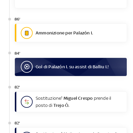
86'
Ammonizione per Palazón I.
84'
Gol
di
Palazón I.
su assist di
Balliu I.
!
82'
Sostituzione!
Miguel Crespo
prende il
posto di
Trejo Ó.
82'