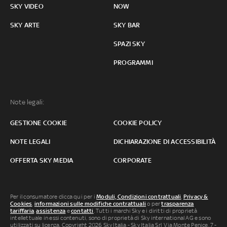
SKY VIDEO
NOW
SKY ARTE
SKY BAR
SPAZI SKY
PROGRAMMI
Note legali:
GESTIONE COOKIE
COOKIE POLICY
NOTE LEGALI
DICHIARAZIONE DI ACCESSIBILITÀ
OFFERTA SKY MEDIA
CORPORATE
Per il consumatore clicca qui per i
Moduli, Condizioni contrattuali
,
Privacy &
Cookies
,
informazioni sulle modifiche contrattuali
o per
trasparenza
tariffaria
,
assistenza
e
contatti
. Tutti i marchi Sky e i diritti di proprietà
intellettuale in essi contenuti, sono di proprietà di Sky international AG e sono
utilizzati su licenza. Copyright 2026 Sky Italia - Sky Italia Srl Via Monte Penice, 7 -