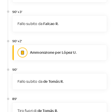
90'+3'
Fallo subito da
Falcao R.
90'+2'
Ammonizione per López U.
90'
Fallo subito da
de Tomás R.
89'
Tiro fuori di
de Tomás R.