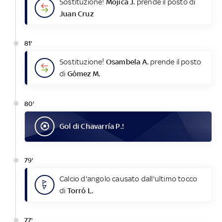
Sostituzione!
Mojica J.
prende il posto di
Juan Cruz
81'
Sostituzione!
Osambela A.
prende il posto
di
Gómez M.
80'
Gol
di
Chavarría P.
!
79'
Calcio d'angolo causato dall'ultimo tocco
di
Torró L.
77'