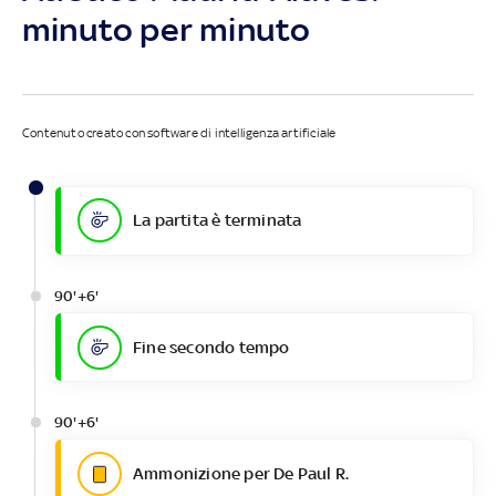
minuto per minuto
Contenuto creato con software di intelligenza artificiale
La partita è terminata
90'+6'
Fine secondo tempo
90'+6'
Ammonizione per De Paul R.