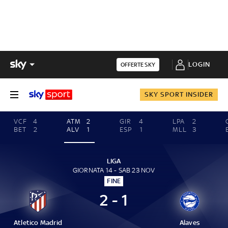
LOGIN
OFFERTE SKY
SKY SPORT INSIDER
VCF
4
ATM
2
GIR
4
LPA
2
BET
2
ALV
1
ESP
1
MLL
3
LIGA
GIORNATA 14 - SAB 23 NOV
FINE
2 - 1
Atletico Madrid
Alaves