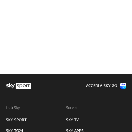
ACCEDI A SKY GO
I siti Sky:
Servizi:
SKY SPORT
SKY TV
SKY TG24
SKY APPS