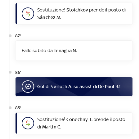
Sostituzione!
Stoichkov
prende il posto di
Sánchez M.
87'
Fallo subito da
Tenaglia N.
86'
Gol
di
Sørloth A.
su assist di
De Paul R.
!
85'
Sostituzione!
Conechny T.
prende il posto
di
Martín C.