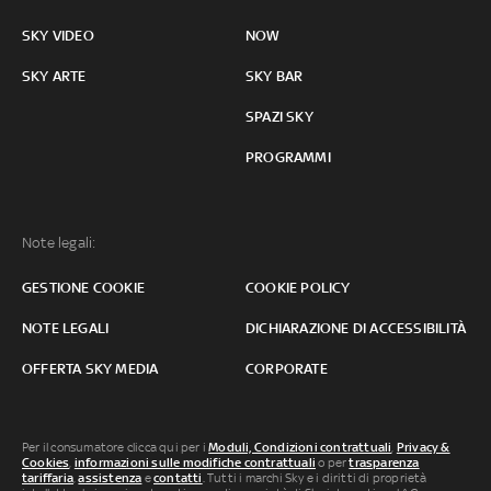
SKY VIDEO
NOW
SKY ARTE
SKY BAR
SPAZI SKY
PROGRAMMI
Note legali:
GESTIONE COOKIE
COOKIE POLICY
NOTE LEGALI
DICHIARAZIONE DI ACCESSIBILITÀ
OFFERTA SKY MEDIA
CORPORATE
Per il consumatore clicca qui per i
Moduli, Condizioni contrattuali
,
Privacy &
Cookies
,
informazioni sulle modifiche contrattuali
o per
trasparenza
tariffaria
,
assistenza
e
contatti
. Tutti i marchi Sky e i diritti di proprietà