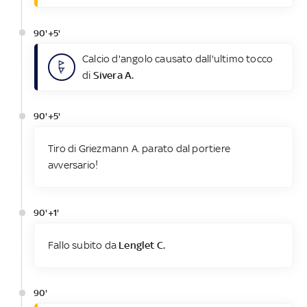
90'+5'
Calcio d'angolo causato dall'ultimo tocco
di
Sivera A.
90'+5'
Tiro di Griezmann A. parato dal portiere
avversario!
90'+1'
Fallo subito da
Lenglet C.
90'