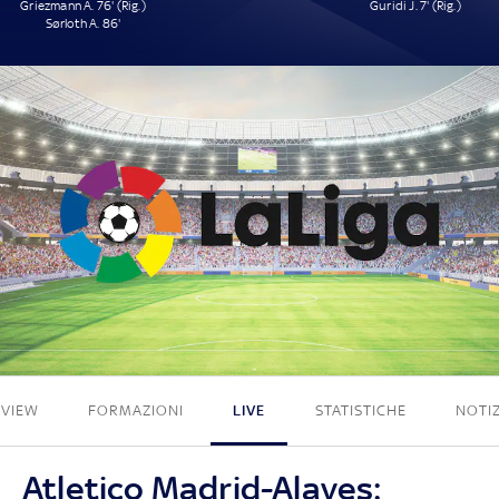
Griezmann A. 76' (Rig.)
Guridi J. 7' (Rig.)
Sørloth A. 86'
2 - 1
EVIEW
FORMAZIONI
LIVE
STATISTICHE
NOTIZ
Atletico Madrid-Alaves: