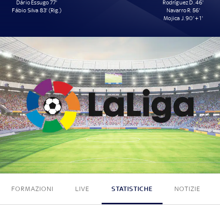
Dário Essugo 77'
Rodríguez D. 46'
Fábio Silva 83' (Rig.)
Navarro R. 56'
Mojica J. 90' + 1'
2 - 3
FORMAZIONI
LIVE
STATISTICHE
NOTIZIE