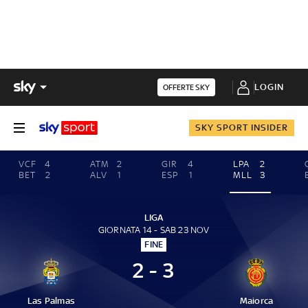
LOGIN
OFFERTE SKY
SKY SPORT INSIDER
VCF
4
ATM
2
GIR
4
LPA
2
BET
2
ALV
1
ESP
1
MLL
3
LIGA
GIORNATA 14 - SAB 23 NOV
FINE
2 - 3
Las Palmas
Maiorca