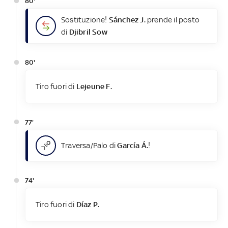
80'
Sostituzione!
Sánchez J.
prende il posto
di
Djibril Sow
80'
Tiro fuori di
Lejeune F.
77'
Traversa/Palo di
García Á.
!
74'
Tiro fuori di
Díaz P.