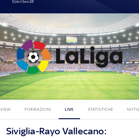
Djibril Sow 28'
1 - 0
EVIEW
FORMAZIONI
LIVE
STATISTICHE
NOTIZ
Siviglia-Rayo Vallecano: