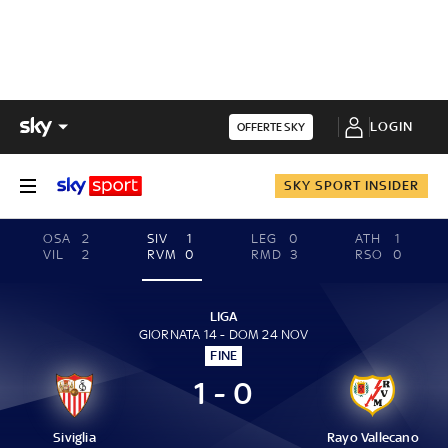
LOGIN
OFFERTE SKY
SKY SPORT INSIDER
OSA
2
SIV
1
LEG
0
ATH
1
VIL
2
RVM
0
RMD
3
RSO
0
LIGA
GIORNATA 14 - DOM 24 NOV
FINE
1 - 0
Siviglia
Rayo Vallecano