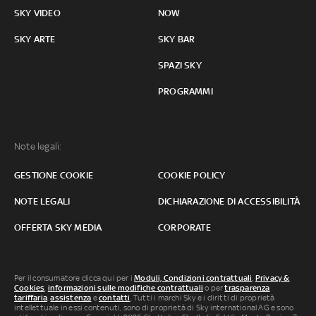
SKY VIDEO
NOW
SKY ARTE
SKY BAR
SPAZI SKY
PROGRAMMI
Note legali:
GESTIONE COOKIE
COOKIE POLICY
NOTE LEGALI
DICHIARAZIONE DI ACCESSIBILITÀ
OFFERTA SKY MEDIA
CORPORATE
Per il consumatore clicca qui per i
Moduli, Condizioni contrattuali
,
Privacy &
Cookies
,
informazioni sulle modifiche contrattuali
o per
trasparenza
tariffaria
,
assistenza
e
contatti
. Tutti i marchi Sky e i diritti di proprietà
intellettuale in essi contenuti, sono di proprietà di Sky international AG e sono