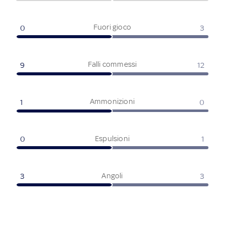
Fuori gioco
0
3
Falli commessi
9
12
Ammonizioni
1
0
Espulsioni
0
1
Angoli
3
3