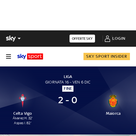
LOGIN
OFFERTE SKY
SKY SPORT INSIDER
LIGA
GIORNATA 16 - VEN 6 DIC
FINE
2 - 0
Celta Vigo
Maiorca
Álvarez H. 32'
Aspas I. 82'