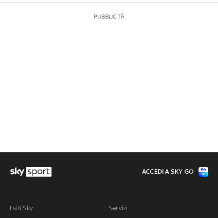
PUBBLICITÀ
ACCEDI A SKY GO
I siti Sky:
Servizi: