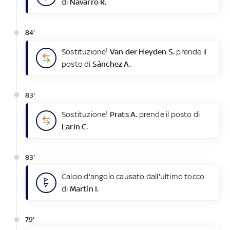
di
Navarro R.
84'
Sostituzione!
Van der Heyden S.
prende il
posto di
Sánchez A.
83'
Sostituzione!
Prats A.
prende il posto di
Larin C.
83'
Calcio d'angolo causato dall'ultimo tocco
di
Martín I.
79'