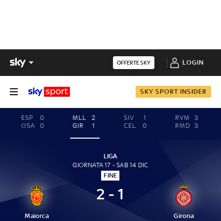
LOGIN
OFFERTE SKY
SKY SPORT INSIDER
ESP
0
MLL
2
SIV
1
RVM
3
OSA
0
GIR
1
CEL
0
RMD
3
LIGA
GIORNATA 17 - SAB 14 DIC
FINE
2 - 1
Maiorca
Girona