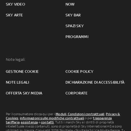
SKY VIDEO
NOW
SKY ARTE
SKY BAR
SPAZI SKY
PROGRAMMI
Note legali:
GESTIONE COOKIE
COOKIE POLICY
NOTE LEGALI
DICHIARAZIONE DI ACCESSIBILITÀ
OFFERTA SKY MEDIA
CORPORATE
Per il consumatore clicca qui per i
Moduli, Condizioni contrattuali
,
Privacy &
Cookies
,
informazioni sulle modifiche contrattuali
o per
trasparenza
tariffaria
,
assistenza
e
contatti
. Tutti i marchi Sky e i diritti di proprietà
intellettuale in essi contenuti, sono di proprietà di Sky international AG e sono
utilizzati su licenza. Copyright 2026 Sky Italia - Sky Italia Srl Via Monte Penice, 7 -