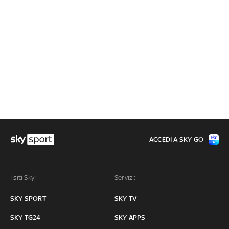
ACCEDI A SKY GO
I siti Sky:
Servizi:
SKY SPORT
SKY TV
SKY TG24
SKY APPS