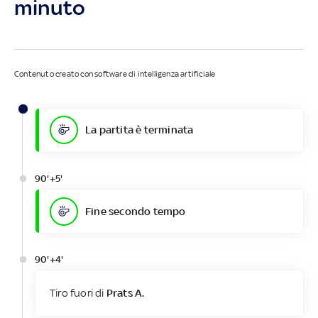
minuto
Contenuto creato con software di intelligenza artificiale
La partita è terminata
90'+5'
Fine secondo tempo
90'+4'
Tiro fuori di
Prats A.