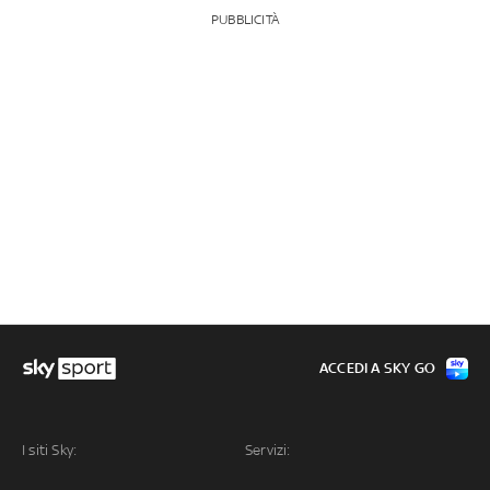
PUBBLICITÀ
ACCEDI A SKY GO
I siti Sky:
Servizi: