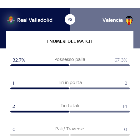
Real Valladolid
Valencia
VS
I NUMERI DEL MATCH
Possesso palla
32.7%
67.3%
Tiri in porta
1
2
Tiri totali
2
14
Pali / Traverse
0
0