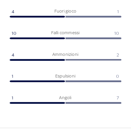
Fuori gioco
4
1
Falli commessi
10
10
Ammonizioni
4
2
Espulsioni
1
0
Angoli
1
7