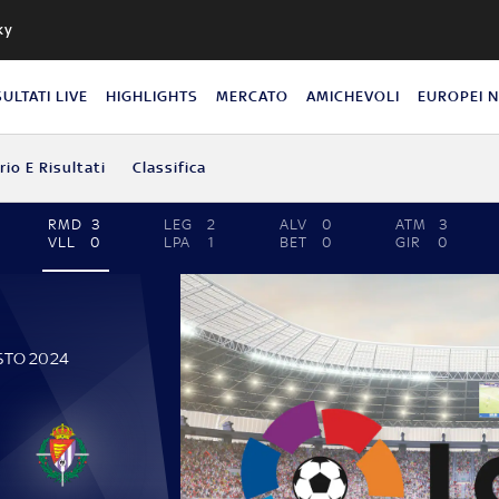
ky
SULTATI LIVE
HIGHLIGHTS
MERCATO
AMICHEVOLI
EUROPEI 
io E Risultati
Classifica
RMD
3
LEG
2
ALV
0
ATM
3
VLL
0
LPA
1
BET
0
GIR
0
STO 2024