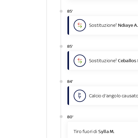
85'
Sostituzione!
Ndiaye A
85'
Sostituzione!
Ceballos 
84'
Calcio d'angolo causato
80'
Tiro fuori di
Sylla M.