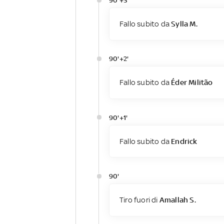
90'+3'
Fallo subito da
Sylla M.
90'+2'
Fallo subito da
Éder Militão
90'+1'
Fallo subito da
Endrick
90'
Tiro fuori di
Amallah S.