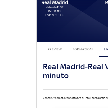
Real Madrid
R
Valverde F. 50'
Díaz B. 88'
Endrick 90' + 6'
PREVIEW
FORMAZIONI
LI
Real Madrid-Real V
minuto
Contenuto creato con software di intelligenza artifici