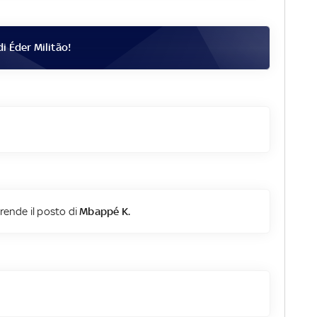
di
Éder Militão
!
rende il posto di
Mbappé K.