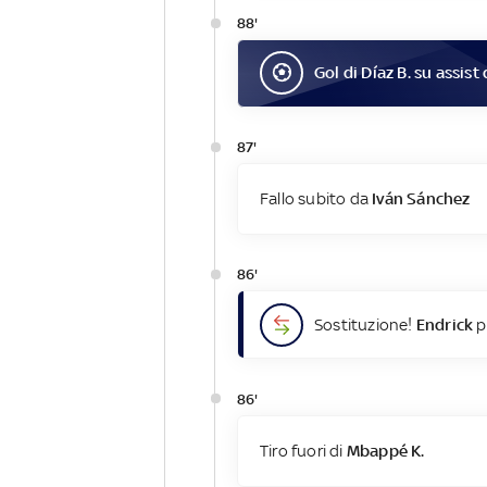
88'
Gol
di
Díaz B.
su assist 
87'
Fallo subito da
Iván Sánchez
86'
Sostituzione!
Endrick
p
86'
Tiro fuori di
Mbappé K.