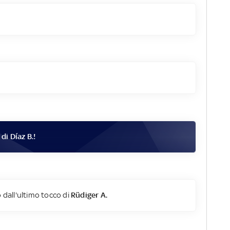
 di
Díaz B.
!
 dall'ultimo tocco di
Rüdiger A.