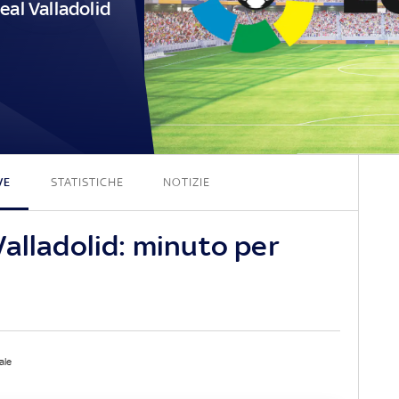
eal Valladolid
3 - 0
VE
STATISTICHE
NOTIZIE
alladolid: minuto per
ale