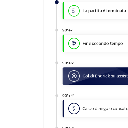
La partita è terminata
90'+7'
Fine secondo tempo
90'+6'
Gol
di
Endrick
su assist
90'+4'
Calcio d'angolo causato