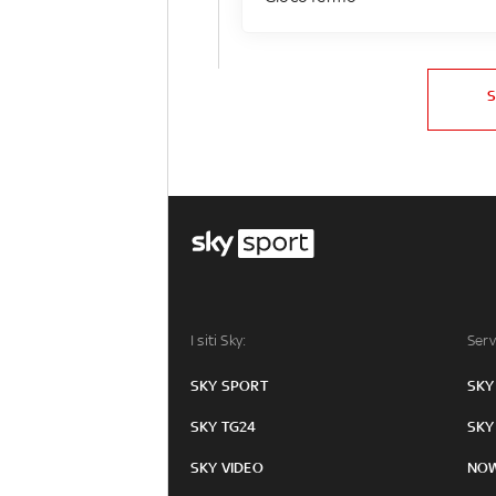
I siti Sky:
Serv
SKY SPORT
SKY
SKY TG24
SKY
SKY VIDEO
NO