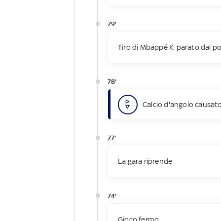
79'
Tiro di Mbappé K. parato dal po
78'
Calcio d'angolo causato
77'
La gara riprende
74'
Gioco fermo