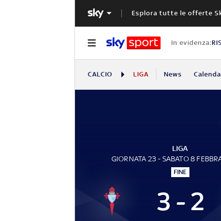
Esplora tutte le offerte S
In evidenza:
RI
CALCIO
LIGA
News
Calendar
LIGA
GIORNATA 23 - SABATO 8 FEBBR
FINE
3 - 2