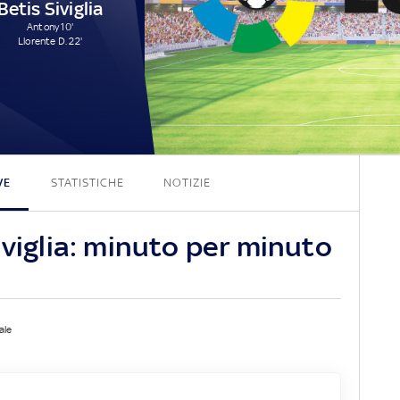
Betis Siviglia
Antony 10'
Llorente D. 22'
3 - 2
VE
STATISTICHE
NOTIZIE
iviglia: minuto per minuto
ale