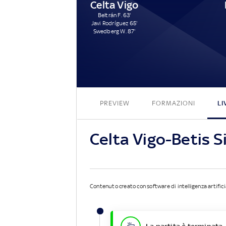
Celta Vigo
Beltrán F. 63'
Javi Rodríguez 65'
Swedberg W. 87'
PREVIEW
FORMAZIONI
LI
Celta Vigo-Betis S
Contenuto creato con software di intelligenza artifici