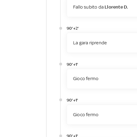
Fallo subito da
Llorente D.
90'+2'
La gara riprende
90'+1'
Gioco fermo
90'+1'
Gioco fermo
90'+1'