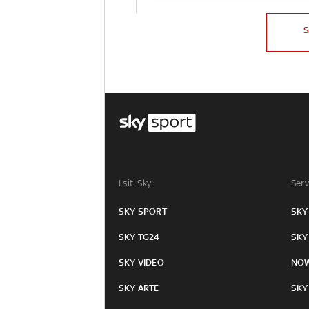
I siti Sky:
Serv
SKY SPORT
SKY
SKY TG24
SKY
SKY VIDEO
NO
SKY ARTE
SKY