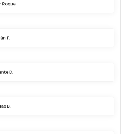
r Roque
án F.
nte D.
as B.