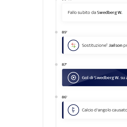
Fallo subito da
Swedberg W.
89'
Sostituzione!
Jailson
pr
87'
Gol
di
Swedberg W.
su 
86'
Calcio d'angolo causato