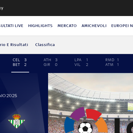
ky
SULTATI LIVE
HIGHLIGHTS
MERCATO
AMICHEVOLI
EUROPEI 
io E Risultati
Classifica
CEL
3
ATH
3
LPA
1
RMD
1
BET
2
GIR
0
VIL
2
ATM
1
AIO 2025