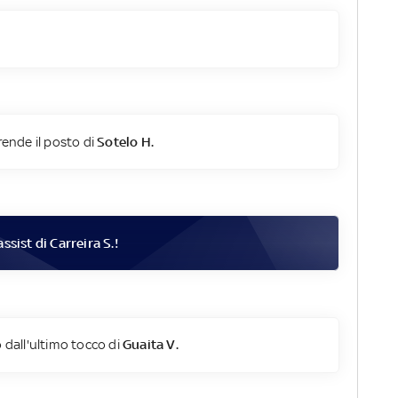
ende il posto di
Sotelo H.
assist di
Carreira S.
!
 dall'ultimo tocco di
Guaita V.