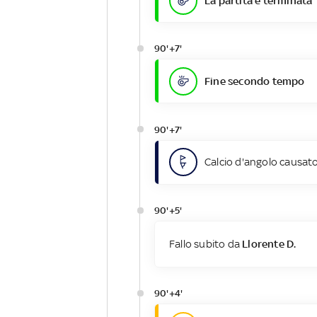
La partita è terminata
90'+7'
Fine secondo tempo
90'+7'
Calcio d'angolo causato
90'+5'
Fallo subito da
Llorente D.
90'+4'