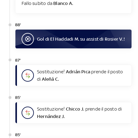
Fallo subito da
Blanco A.
88'
Gol
di
El Haddadi M.
su assist di
Rosier V.
!
87'
Sostituzione!
Adrián Pica
prende il posto
di
Aleñá C.
85'
Sostituzione!
Chicco J.
prende il posto di
Hernández J.
85'