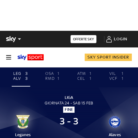
LOGIN
OFFERTE SKY
SKY SPORT INSIDER
LEG
3
OSA
1
ATM
1
VIL
1
ALV
3
RMD
1
CEL
1
VCF
1
LIGA
GIORNATA 24 - SAB 15 FEB
FINE
3 - 3
Leganes
Alaves