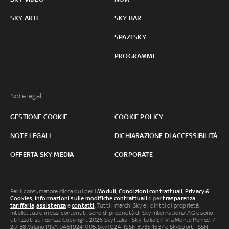
SKY ARTE
SKY BAR
SPAZI SKY
PROGRAMMI
Note legali:
GESTIONE COOKIE
COOKIE POLICY
NOTE LEGALI
DICHIARAZIONE DI ACCESSIBILITÀ
OFFERTA SKY MEDIA
CORPORATE
Per il consumatore clicca qui per i
Moduli, Condizioni contrattuali
,
Privacy &
Cookies
,
informazioni sulle modifiche contrattuali
o per
trasparenza
tariffaria
,
assistenza
e
contatti
. Tutti i marchi Sky e i diritti di proprietà
intellettuale in essi contenuti, sono di proprietà di Sky international AG e sono
utilizzati su licenza. Copyright 2026 Sky Italia - Sky Italia Srl Via Monte Penice, 7 -
20138 Milano P.IVA 04619241005. SkyTG24: ISSN 3035-1537 e SkySport: ISSN