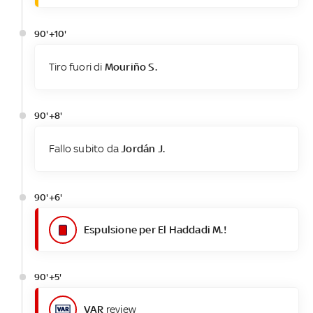
90'+10'
Tiro fuori di
Mouriño S.
90'+8'
Fallo subito da
Jordán J.
90'+6'
Espulsione per El Haddadi M.!
90'+5'
VAR
review