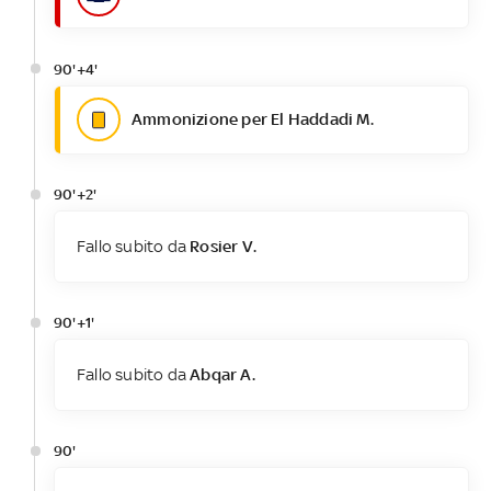
90'+4'
Ammonizione per El Haddadi M.
90'+2'
Fallo subito da
Rosier V.
90'+1'
Fallo subito da
Abqar A.
90'