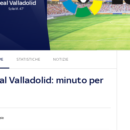
eal Valladolid
Sylla M. 47'
7 - 1
VE
STATISTICHE
NOTIZIE
al Valladolid: minuto per
ale