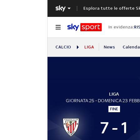
Esplora tutte le offerte S
In evidenza:
RI
CALCIO
LIGA
News
Calendar
LIGA
GIORNATA 25 - DOMENICA 23 FEB
FINE
7 - 1