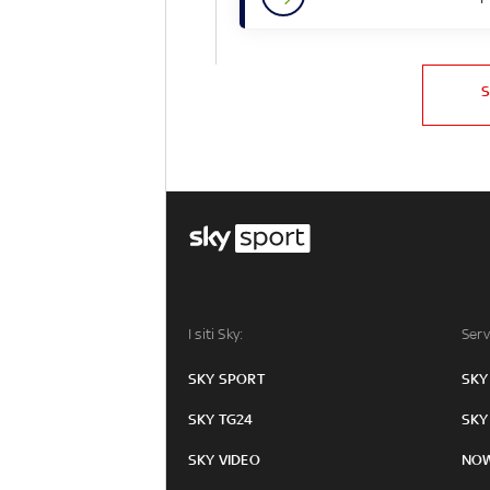
I siti Sky:
Serv
SKY SPORT
SKY
SKY TG24
SKY
SKY VIDEO
NO