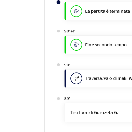
La partita è terminata
90'+1'
Fine secondo tempo
90'
Traversa/Palo di
Iñaki W
89'
Tiro fuori di
Guruzeta G.