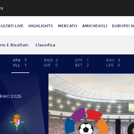
ky
SULTATI LIVE
HIGHLIGHTS
MERCATO
AMICHEVOLI
EUROPEI 
io E Risultati
Classifica
ATH
7
RMD
2
GTF
1
RSO
3
VLL
1
GIR
0
BET
2
LEG
0
BRAIO 2025