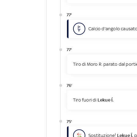
77'
Calcio d'angolo causato
77'
Tiro di Moro R. parato dal porti
76'
Tiro fuori di
Lekue Í.
75'
Sostituzione!
Lekue Í.
p