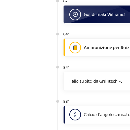
87'
Gol
di
Iñaki Williams
!
84'
Ammonizione per Ruíz d
84'
Fallo subito da
Grillitsch F.
83'
Calcio d'angolo causato