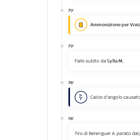
79'
Ammonizione per Vivia
79'
Fallo subito da
Sylla M.
78'
Calcio d'angolo causato
78'
Tiro di Berenguer A. parato dal 