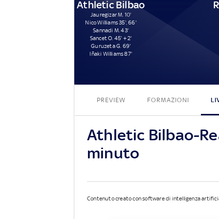
Athletic Bilbao
R
Jauregizar M. 10'
Nico Williams 35', 66'
Sannadi M. 43'
Sancet O. 45' + 2'
Guruzeta G. 69'
Iñaki Williams 87'
PREVIEW
FORMAZIONI
LI
Athletic Bilbao-Re
minuto
Contenuto creato con software di intelligenza artifici