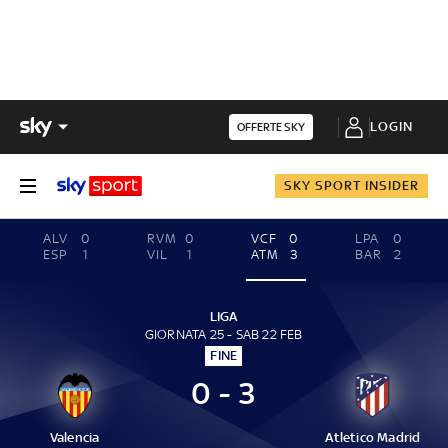
LOGIN
OFFERTE SKY
SKY SPORT INSIDER
ALV
0
RVM
0
VCF
0
LPA
0
ESP
1
VIL
1
ATM
3
BAR
2
LIGA
GIORNATA 25 - SAB 22 FEB
FINE
0 - 3
Valencia
Atletico Madrid