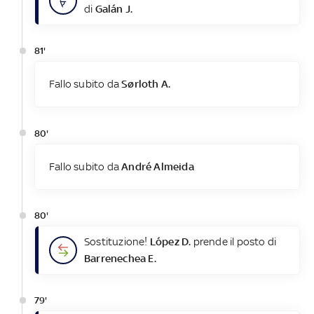
di
Galán J.
81'
Fallo subito da
Sørloth A.
80'
Fallo subito da
André Almeida
80'
Sostituzione!
López D.
prende il posto di
Barrenechea E.
79'