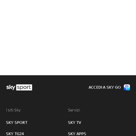
ACCEDI A SKY GO
I siti Sky:
Servizi:
SKY SPORT
SKY TV
SKY TG24
SKY APPS