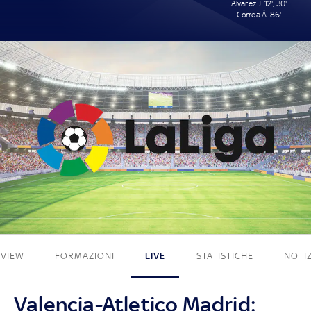
Alvarez J. 12', 30'
Correa Á. 86'
0 - 3
EVIEW
FORMAZIONI
LIVE
STATISTICHE
NOTIZ
Valencia-Atletico Madrid: