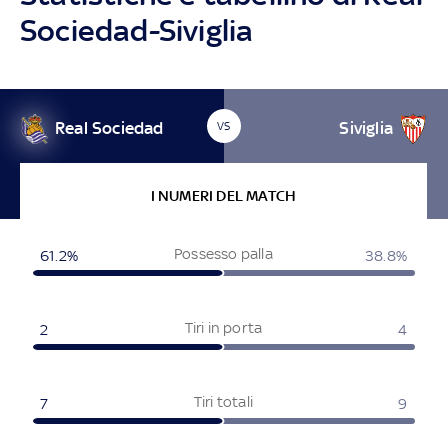
Sociedad-Siviglia
Real Sociedad
Siviglia
VS
I NUMERI DEL MATCH
Possesso palla
61.2%
38.8%
Tiri in porta
2
4
Tiri totali
7
9