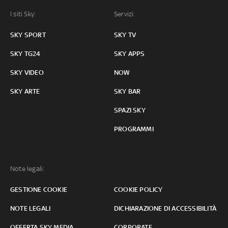
I siti Sky:
Servizi:
SKY SPORT
SKY TV
SKY TG24
SKY APPS
SKY VIDEO
NOW
SKY ARTE
SKY BAR
SPAZI SKY
PROGRAMMI
Note legali:
GESTIONE COOKIE
COOKIE POLICY
NOTE LEGALI
DICHIARAZIONE DI ACCESSIBILITÀ
OFFERTA SKY MEDIA
CORPORATE