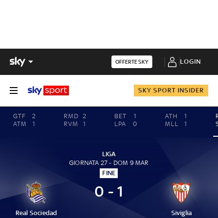
LOGIN
OFFERTE SKY
SKY SPORT INSIDER
GTF
2
RMD
2
BET
1
ATH
1
ATM
1
RVM
1
LPA
0
MLL
1
LIGA
GIORNATA 27 - DOM 9 MAR
FINE
0 - 1
Real Sociedad
Siviglia