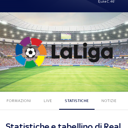
Ejuke C. 46'
0 - 1
FORMAZIONI
LIVE
STATISTICHE
NOTIZIE
Statistiche e tabellino di Real