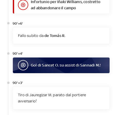
Infortunio per Iñaki Williams, costretto
ad abbandonare il campo
90'+6'
Fallo subito da
de Tomás R.
90'+4'
Gol
di
Sancet O.
su assist di
Sannadi M.
!
90'+3'
Tiro di Jauregizar M. parato dal portiere
avversario!