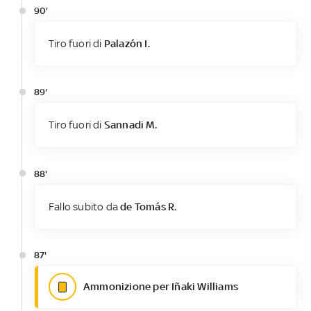
90'
Tiro fuori di
Palazón I.
89'
Tiro fuori di
Sannadi M.
88'
Fallo subito da
de Tomás R.
87'
Ammonizione per Iñaki Williams