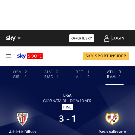
LOGIN
OFFERTE SKY
SKY SPORT INSIDER
OSA
2
ALV
0
BET
1
ATH
3
GIR
1
RMD
1
VIL
2
RVM
1
LIGA
GIORNATA 31 - DOM 13 APR
FINE
3 - 1
Athletic Bilbao
Rayo Vallecano