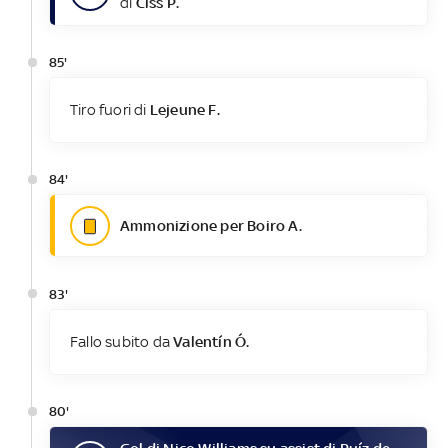
di
Ciss P.
85'
Tiro fuori di
Lejeune F.
84'
Ammonizione per Boiro A.
83'
Fallo subito da
Valentín Ó.
80'