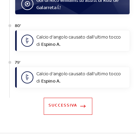
Gol
di
Nico Williams
su assist di
Ruíz de
Galarreta Í.
!
80'
Calcio d'angolo causato dall'ultimo tocco
di
Espino A.
79'
Calcio d'angolo causato dall'ultimo tocco
di
Espino A.
SUCCESSIVA