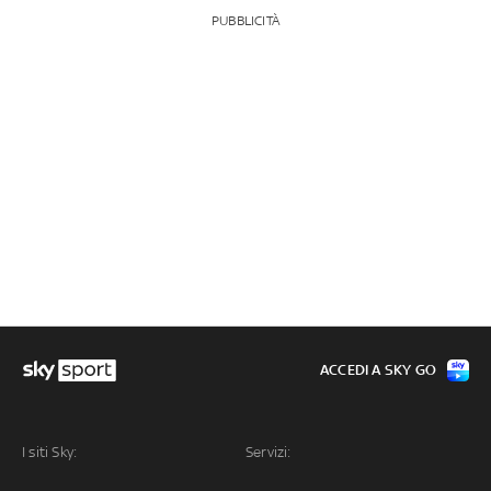
PUBBLICITÀ
ACCEDI A SKY GO
I siti Sky:
Servizi: