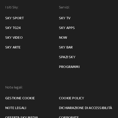
I siti Sky:
Servizi:
SKY SPORT
SKY TV
SKY TG24
SKY APPS
SKY VIDEO
NOW
SKY ARTE
SKY BAR
SPAZI SKY
PROGRAMMI
Note legali:
GESTIONE COOKIE
COOKIE POLICY
NOTE LEGALI
DICHIARAZIONE DI ACCESSIBILITÀ
OFFERTA SKY MEDIA
CORPORATE