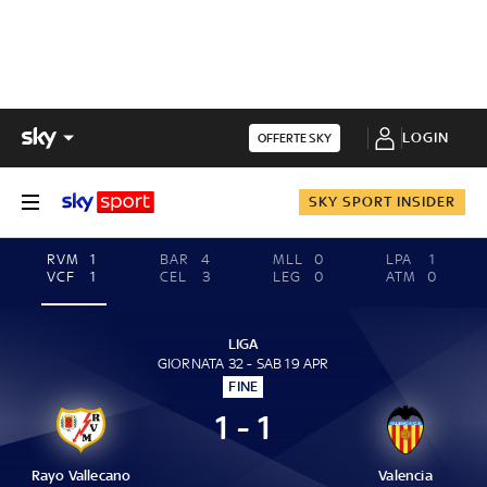
LOGIN
OFFERTE SKY
SKY SPORT INSIDER
RVM
1
BAR
4
MLL
0
LPA
1
VCF
1
CEL
3
LEG
0
ATM
0
LIGA
GIORNATA 32 - SAB 19 APR
FINE
1 - 1
Rayo Vallecano
Valencia