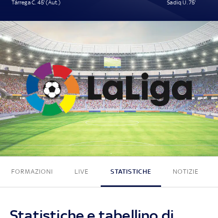
Tárrega C. 45' (Aut.)
Sadiq U. 75'
1 - 1
FORMAZIONI
LIVE
STATISTICHE
NOTIZIE
Statistiche e tabellino di