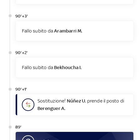
90'+3'
Fallo subito da
Arambarri M.
90'+2'
Fallo subito da
Bekhoucha I.
90'+1'
Sostituzione!
Núñez U.
prende il posto di
Berenguer A.
89'