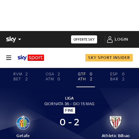
LOGIN
OFFERTE SKY
SKY SPORT INSIDER
RVM
2
OSA
2
GTF
0
ESP
0
BET
2
ATM
0
ATH
2
BAR
2
LIGA
GIORNATA 36 - GIO 15 MAG
FINE
0 - 2
Getafe
Athletic Bilbao