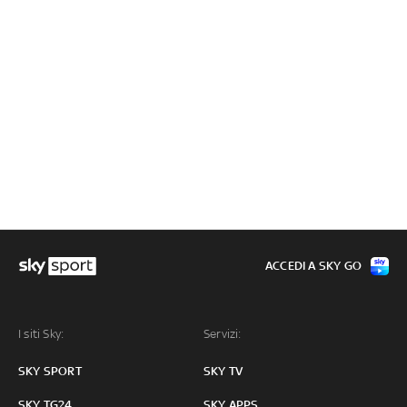
ACCEDI A SKY GO
I siti Sky:
Servizi:
SKY SPORT
SKY TV
SKY TG24
SKY APPS