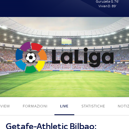
Guruzeta G. 76'
Vivian D. 89'
0 - 2
EVIEW
FORMAZIONI
LIVE
STATISTICHE
NOTIZ
Getafe-Athletic Bilbao: