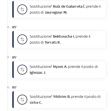
Sostituzione!
Ruíz de Galarreta Í.
prende il
posto di
Jauregizar M.
85'
Sostituzione!
Bekhoucha I.
prende il
posto di
Terrats R.
85'
Sostituzione!
Nyom A.
prende il posto di
Iglesias J.
85'
Sostituzione!
Yildirim B.
prende il posto di
Uche C.