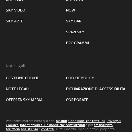
SKY VIDEO
NOW
SKY ARTE
SKY BAR
SPAZI SKY
PROGRAMMI
Note legali:
GESTIONE COOKIE
COOKIE POLICY
NOTE LEGALI
DICHIARAZIONE DI ACCESSIBILITÀ
OFFERTA SKY MEDIA
CORPORATE
Per il consumatore clicca qui per i
Moduli, Condizioni contrattuali
,
Privacy &
Cookies
,
informazioni sulle modifiche contrattuali
o per
trasparenza
tariffaria
,
assistenza
e
contatti
. Tutti i marchi Sky e i diritti di proprietà