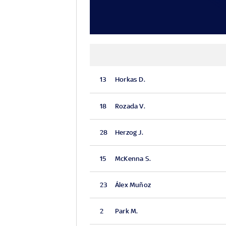
13
Horkas D.
18
Rozada V.
28
Herzog J.
15
McKenna S.
23
Álex Muñoz
2
Park M.