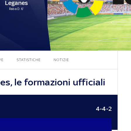
Leganes
Raba D. 6'
0 - 1
VE
STATISTICHE
NOTIZIE
, le formazioni ufficiali
4-4-2