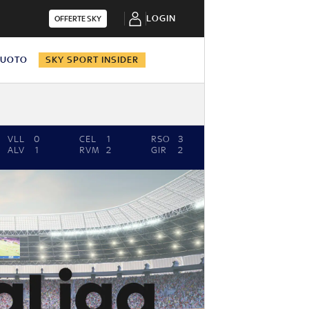
LOGIN
OFFERTE SKY
NUOTO
SKY SPORT INSIDER
VLL
0
CEL
1
RSO
3
ALV
1
RVM
2
GIR
2