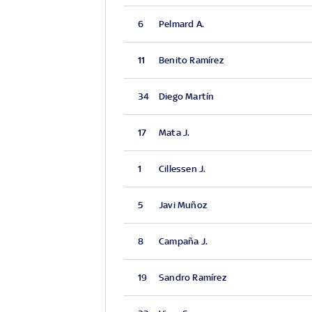
6
Pelmard A.
11
Benito Ramírez
34
Diego Martín
17
Mata J.
1
Cillessen J.
5
Javi Muñoz
8
Campaña J.
19
Sandro Ramírez