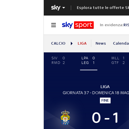
Esplora tutte le offerte S
In evidenza:
RI
CALCIO
LIGA
News
Calendar
SIV
0
LPA
0
MLL
1
RMD
2
LEG
1
GTF
2
LIGA
GIORNATA 37 - DOMENICA 18 MA
FINE
0 - 1