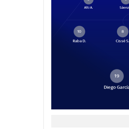
Alti A.
Sáenz 
10
8
Raba D.
Cissé S
19
Diego Garcí