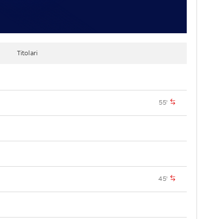
Titolari
55'
45'