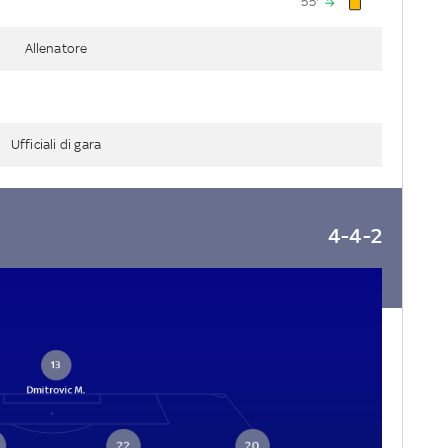
55'
Allenatore
Ufficiali di gara
4-4-2
13
Dmitrovic M.
22
20