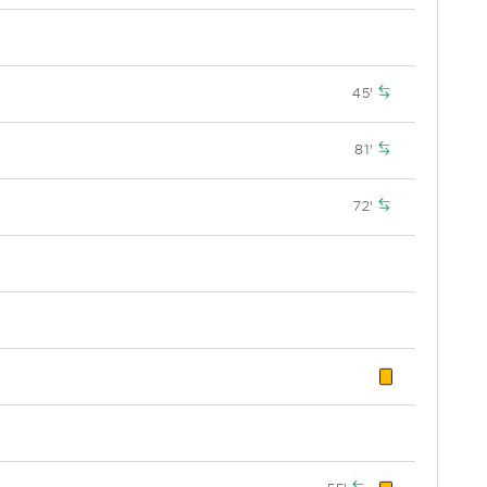
45'
81'
72'