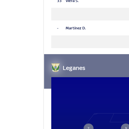
33
Viera S.
-
Martínez D.
Leganes
2
3