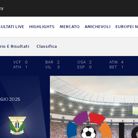
ky
SULTATI LIVE
HIGHLIGHTS
MERCATO
AMICHEVOLI
EUROPEI 
io E Risultati
Classifica
VCF
0
BAR
2
OSA
2
ATM
4
ATH
1
VIL
3
ESP
0
BET
1
GGIO 2025