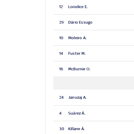
12
Loiodice E.
29
Dário Essugo
10
Moleiro A.
14
Fuster M.
16
McBurnie O.
24
Januzaj A.
4
Suárez Á.
30
Killane Á.