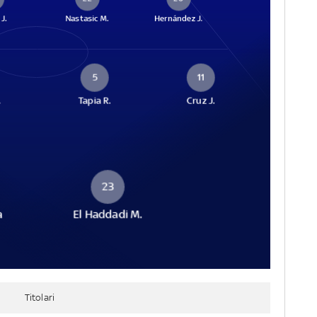
J.
Nastasic M.
Hernández J.
5
11
.
Tapia R.
Cruz J.
23
a
El Haddadi M.
Titolari