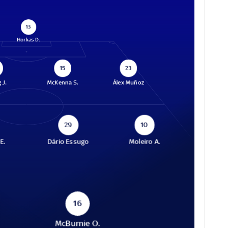
13
Horkas D.
15
23
 J.
McKenna S.
Álex Muñoz
29
10
E.
Dário Essugo
Moleiro A.
16
McBurnie O.