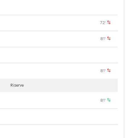
72'
81'
81'
Riserve
81'