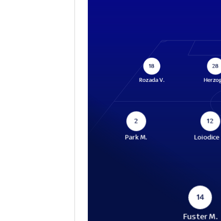
18
28
Rozada V.
Herzog
2
12
Park M.
Loiodice 
14
Fuster M.