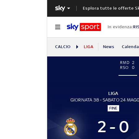
Esplora tutte le offerte S
In evidenza:
RI
CALCIO
LIGA
News
Calendar
RMD
2
RSO
0
LIGA
GIORNATA 38 - SABATO 24 MAG
FINE
2 - 0