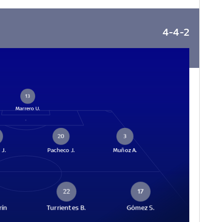
4-4-2
13
Marrero U.
20
3
 J.
Pacheco J.
Muñoz A.
22
17
rín
Turrientes B.
Gómez S.