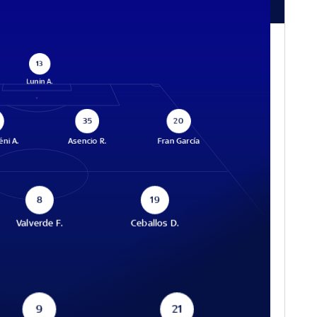
13
Lunin A.
35
20
ni A.
Asencio R.
Fran García
8
19
Valverde F.
Ceballos D.
9
21