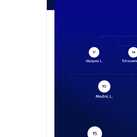
17
14
Vázquez L.
Tchouamé
10
Modric L.
15