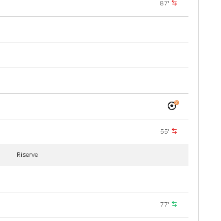
87'
2
55'
Riserve
77'