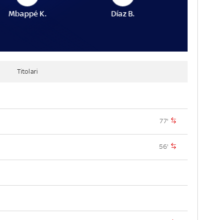
Mbappé K.
Díaz B.
Titolari
77'
56'