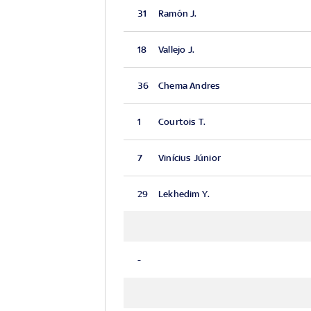
31
Ramón J.
18
Vallejo J.
36
Chema Andres
1
Courtois T.
7
Vinícius Júnior
29
Lekhedim Y.
-