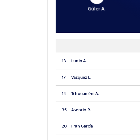
Güler A.
13
Lunin A.
17
Vázquez L.
14
Tchouaméni A.
35
Asencio R.
20
Fran García