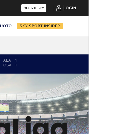
LOGIN
OFFERTE SKY
NUOTO
SKY SPORT INSIDER
ALA
1
OSA
1