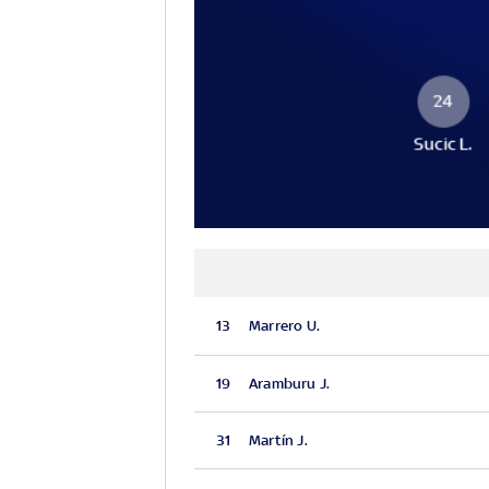
24
Sucic L.
13
Marrero U.
19
Aramburu J.
31
Martín J.