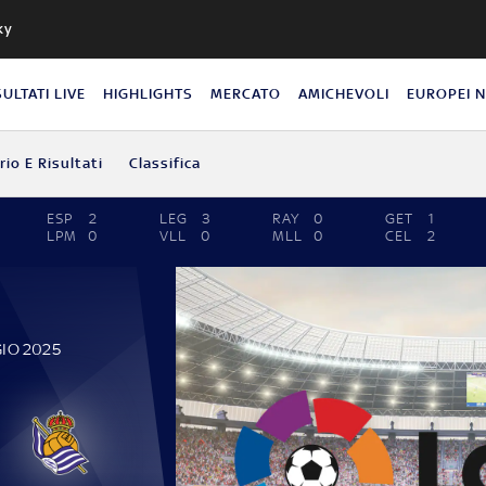
ky
SULTATI LIVE
HIGHLIGHTS
MERCATO
AMICHEVOLI
EUROPEI 
io E Risultati
Classifica
ESP
2
LEG
3
RAY
0
GET
1
LPM
0
VLL
0
MLL
0
CEL
2
GIO 2025