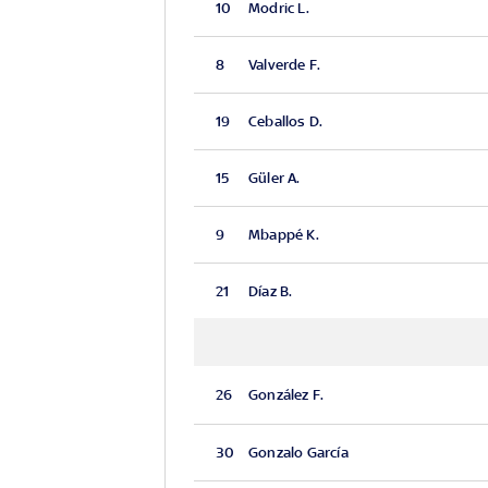
10
Modric L.
8
Valverde F.
19
Ceballos D.
15
Güler A.
9
Mbappé K.
21
Díaz B.
26
González F.
30
Gonzalo García