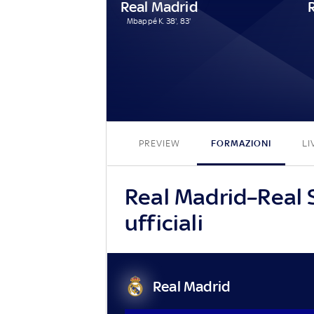
Real Madrid
Mbappé K. 38', 83'
PREVIEW
FORMAZIONI
LI
Real Madrid–Real 
ufficiali
Real Madrid