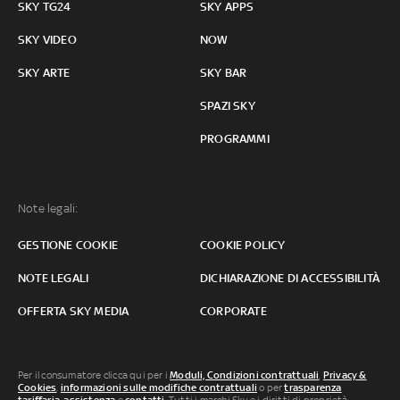
SKY TG24
SKY APPS
SKY VIDEO
NOW
SKY ARTE
SKY BAR
SPAZI SKY
PROGRAMMI
Note legali:
GESTIONE COOKIE
COOKIE POLICY
NOTE LEGALI
DICHIARAZIONE DI ACCESSIBILITÀ
OFFERTA SKY MEDIA
CORPORATE
Per il consumatore clicca qui per i
Moduli, Condizioni contrattuali
,
Privacy &
Cookies
,
informazioni sulle modifiche contrattuali
o per
trasparenza