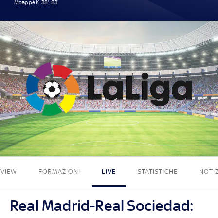
Mbappé K. 38', 83'
2 - 0
EVIEW
FORMAZIONI
LIVE
STATISTICHE
NOTIZ
Real Madrid-Real Sociedad: