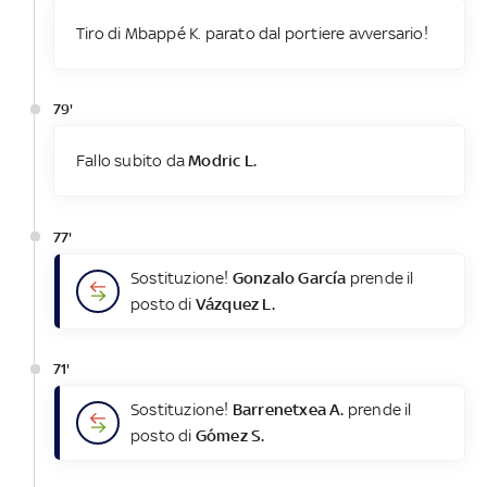
Tiro di Mbappé K. parato dal portiere avversario!
79'
Fallo subito da
Modric L.
77'
Sostituzione!
Gonzalo García
prende il
posto di
Vázquez L.
71'
Sostituzione!
Barrenetxea A.
prende il
posto di
Gómez S.