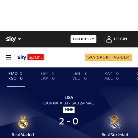
LOGIN
OFFERTE SKY
SKY SPORT INSIDER
RMD
2
ESP
2
LEG
3
RAY
0
RSO
0
LPM
0
VLL
0
MLL
0
LIGA
GIORNATA 38 - SAB 24 MAG
FINE
2 - 0
Real Madrid
Real Sociedad