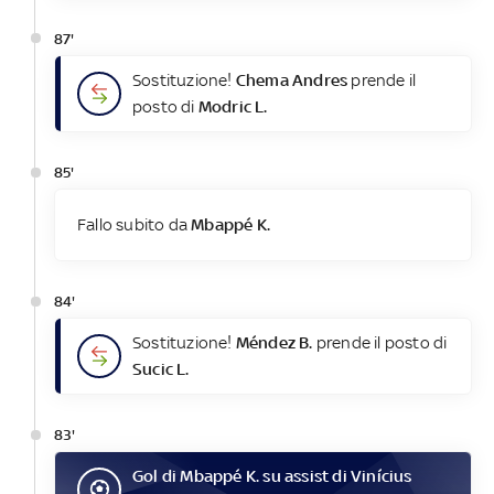
87'
Sostituzione!
Chema Andres
prende il
posto di
Modric L.
85'
Fallo subito da
Mbappé K.
84'
Sostituzione!
Méndez B.
prende il posto di
Sucic L.
83'
Gol
di
Mbappé K.
su assist di
Vinícius