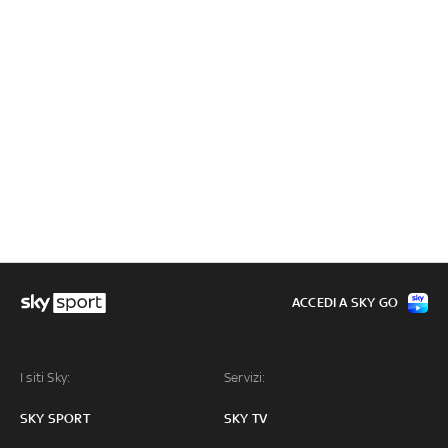
ACCEDI A SKY GO
I siti Sky:
Servizi:
SKY SPORT
SKY TV