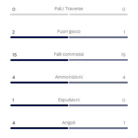
Pali / Traverse
0
0
Fuori gioco
2
1
Falli commessi
15
15
Ammonizioni
4
4
Espulsioni
1
0
Angoli
4
1