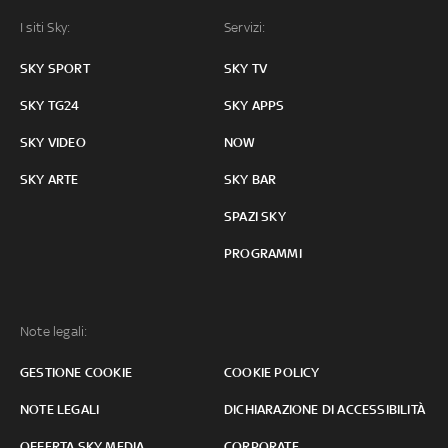
I siti Sky:
Servizi:
SKY SPORT
SKY TV
SKY TG24
SKY APPS
SKY VIDEO
NOW
SKY ARTE
SKY BAR
SPAZI SKY
PROGRAMMI
Note legali:
GESTIONE COOKIE
COOKIE POLICY
NOTE LEGALI
DICHIARAZIONE DI ACCESSIBILITÀ
OFFERTA SKY MEDIA
CORPORATE