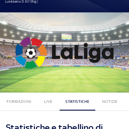
Lukébakio D. 50' (Rig.)
1 - 0
FORMAZIONI
LIVE
STATISTICHE
NOTIZIE
Statistiche e tabellino di