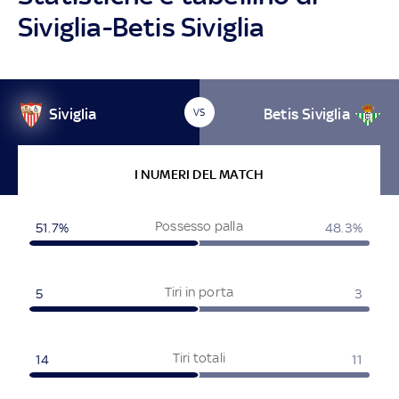
Siviglia-Betis Siviglia
Siviglia
Betis Siviglia
VS
I NUMERI DEL MATCH
Possesso palla
51.7%
48.3%
Tiri in porta
5
3
Tiri totali
14
11