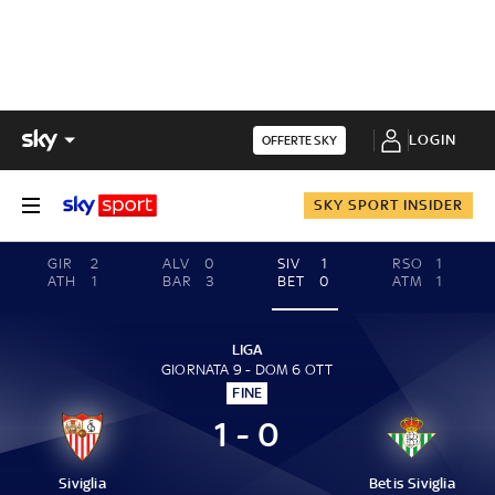
LOGIN
OFFERTE SKY
SKY SPORT INSIDER
GIR
2
ALV
0
SIV
1
RSO
1
ATH
1
BAR
3
BET
0
ATM
1
LIGA
GIORNATA 9 - DOM 6 OTT
FINE
1 - 0
Siviglia
Betis Siviglia