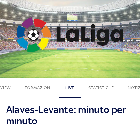
2 - 1
EVIEW
FORMAZIONI
LIVE
STATISTICHE
NOTIZ
Alaves-Levante: minuto per
minuto