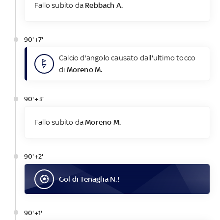
Fallo subito da
Rebbach A.
90'+7'
Calcio d'angolo causato dall'ultimo tocco
di
Moreno M.
90'+3'
Fallo subito da
Moreno M.
90'+2'
Gol
di
Tenaglia N.
!
90'+1'