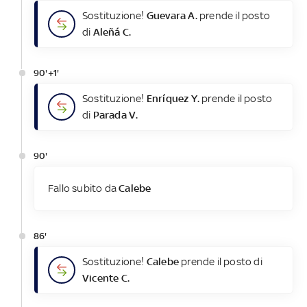
Sostituzione!
Guevara A.
prende il posto
di
Aleñá C.
90'+1'
Sostituzione!
Enríquez Y.
prende il posto
di
Parada V.
90'
Fallo subito da
Calebe
86'
Sostituzione!
Calebe
prende il posto di
Vicente C.